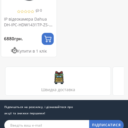
0
IP відеокамера Dahua
DH-IPC-HDW1431TP-ZS-
S4 4МП (2.8-12мм)
6880грн.
Купити в 1 клік
Швидка доставка
Підпишіться на розсилку, і дізнавайтеся про
акції та знижки першими!
ПІДПИСАТИСЯ