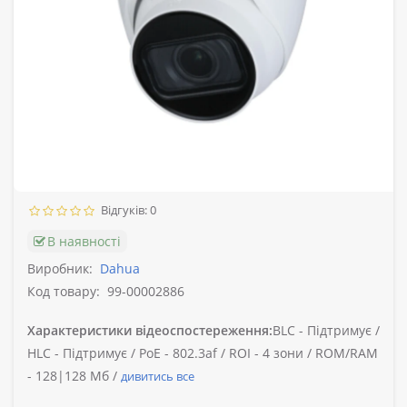
Відгуків: 0
В наявності
Виробник:
Dahua
Код товару:
99-00002886
Характеристики відеоспостереження:
BLC -
Підтримує /
HLC -
Підтримує /
PoE -
802.3af /
ROI -
4 зони /
ROM/RAM
-
128|128 Мб /
дивитись все