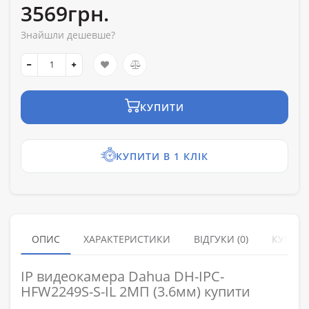
3569грн.
Знайшли дешевше?
КУПИТИ
КУПИТИ В 1 КЛІК
ОПИС
ХАРАКТЕРИСТИКИ
ВІДГУКИ (0)
КУПУЮ
IP видеокамера Dahua DH-IPC-
HFW2249S-S-IL 2МП (3.6мм) купити