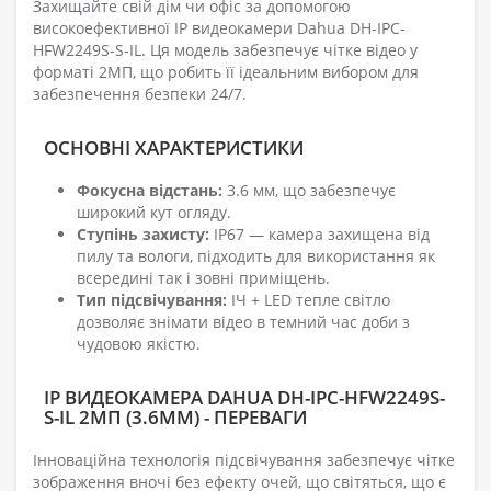
Захищайте свій дім чи офіс за допомогою
високоефективної IP видеокамери Dahua DH-IPC-
HFW2249S-S-IL. Ця модель забезпечує чітке відео у
форматі 2МП, що робить її ідеальним вибором для
забезпечення безпеки 24/7.
ОСНОВНІ ХАРАКТЕРИСТИКИ
Фокусна відстань:
3.6 мм, що забезпечує
широкий кут огляду.
Ступінь захисту:
IP67 — камера захищена від
пилу та вологи, підходить для використання як
всередині так і зовні приміщень.
Тип підсвічування:
ІЧ + LED тепле світло
дозволяє знімати відео в темний час доби з
чудовою якістю.
IP ВИДЕОКАМЕРА DAHUA DH-IPC-HFW2249S-
S-IL 2МП (3.6ММ) - ПЕРЕВАГИ
Інноваційна технологія підсвічування забезпечує чітке
зображення вночі без ефекту очей, що світяться, що є