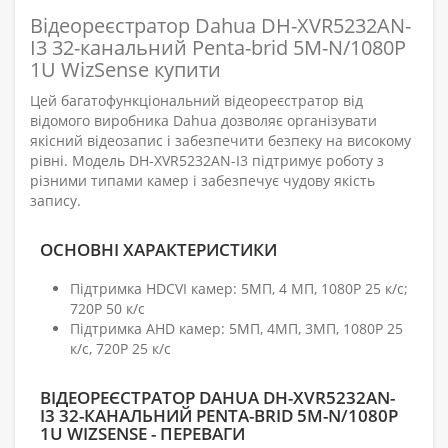
Відеореєстратор Dahua DH-XVR5232AN-
I3 32-канальний Penta-brid 5M-N/1080P
1U WizSense купити
Цей багатофункціональний відеореєстратор від
відомого виробника Dahua дозволяє організувати
якісний відеозапис і забезпечити безпеку на високому
рівні. Модель DH-XVR5232AN-I3 підтримує роботу з
різними типами камер і забезпечує чудову якість
запису.
ОСНОВНІ ХАРАКТЕРИСТИКИ
Підтримка HDCVI камер: 5МП, 4 МП, 1080P 25 к/с;
720P 50 к/с
Підтримка AHD камер: 5МП, 4МП, 3МП, 1080P 25
к/с, 720P 25 к/с
ВІДЕОРЕЄСТРАТОР DAHUA DH-XVR5232AN-
I3 32-КАНАЛЬНИЙ PENTA-BRID 5M-N/1080P
1U WIZSENSE - ПЕРЕВАГИ