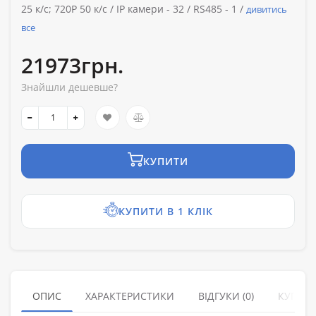
25 к/с; 720P 50 к/с /
IP камери -
32 /
RS485 -
1 /
дивитись
все
21973грн.
Знайшли дешевше?
КУПИТИ
КУПИТИ В 1 КЛІК
ОПИС
ХАРАКТЕРИСТИКИ
ВІДГУКИ (0)
КУПУЮ