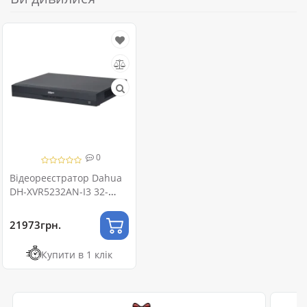
0
Відеореєстратор Dahua
DH-XVR5232AN-I3 32-
канальний Penta-brid
5M-N/1080P 1U WizSense
21973грн.
Купити в 1 клік