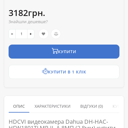
3182грн.
Знайшли дешевше?
КУПИТИ
КУПИТИ В 1 КЛІК
ОПИС
ХАРАКТЕРИСТИКИ
ВІДГУКИ (0)
КУПУЮ
HDCVI видеокамера Dahua DH-HAC-
HFW1801TLMP-IL-A 8МП (2.8мм) купити