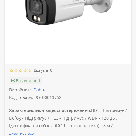
Відгуків: 0
В наявності
Виробник:
Dahua
Код товару:
99-00013752
Характеристики відеоспостереження:
BLC -
Підтримує /
Defog -
Підтримує /
HLC -
Підтримує /
WDR -
120 дБ /
Ідентифікація об'єкта (DORI – не аналітика) -
8 м /
дивитись все