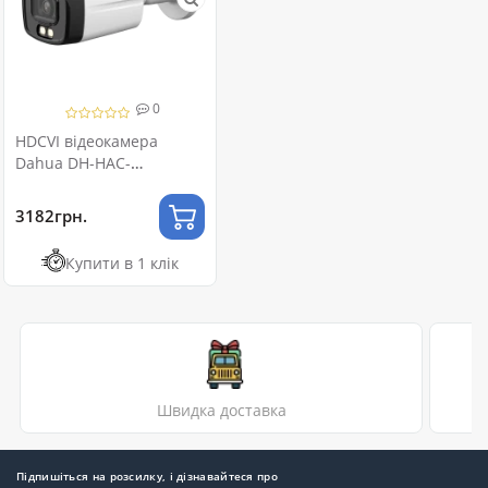
0
HDCVI відеокамера
Dahua DH-HAC-
HFW1801TLMP-IL-A 8МП
(2.8мм)
3182грн.
Купити в 1 клік
Швидка доставка
Підпишіться на розсилку, і дізнавайтеся про