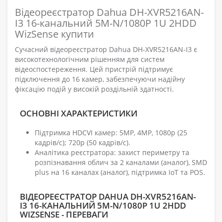
Відеореєстратор Dahua DH-XVR5216AN-
I3 16-канальний 5M-N/1080P 1U 2HDD
WizSense купити
Сучасний відеореєстратор Dahua DH-XVR5216AN-I3 є
високотехнологічним рішенням для систем
відеоспостереження. Цей пристрій підтримує
підключення до 16 камер, забезпечуючи надійну
фіксацію подій у високій роздільній здатності.
ОСНОВНІ ХАРАКТЕРИСТИКИ
Підтримка HDCVI камер: 5MP, 4MP, 1080p (25
кадрів/с); 720p (50 кадрів/с).
Аналітика реєстратора: захист периметру та
розпізнавання облич за 2 каналами (аналог), SMD
plus на 16 каналах (аналог), підтримка IoT та POS.
ВІДЕОРЕЄСТРАТОР DAHUA DH-XVR5216AN-
I3 16-КАНАЛЬНИЙ 5M-N/1080P 1U 2HDD
WIZSENSE - ПЕРЕВАГИ