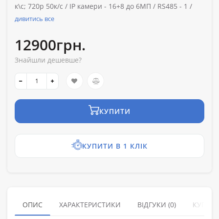
к\с; 720p 50к/с /
IP камери -
16+8 до 6МП /
RS485 -
1 /
дивитись все
12900грн.
Знайшли дешевше?
КУПИТИ
КУПИТИ В 1 КЛІК
ОПИС
ХАРАКТЕРИСТИКИ
ВІДГУКИ (0)
КУПУЮ