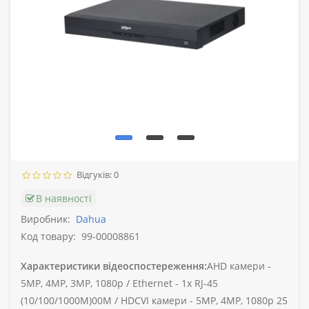
Відгуків: 0
В наявності
Виробник:
Dahua
Код товару:
99-00008861
Характеристики відеоспостереження:
AHD камери -
5MP, 4MP, 3MP, 1080p /
Ethernet -
1х RJ-45
(10/100/1000M)00M /
HDCVI камери -
5MP, 4MP, 1080p 25