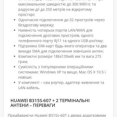
максимальною швидкістю до 300 Мбіт/с та
радіусом дії до 250 метрів на відкритому
просторі;
Одночасне підключення до 32 пристроїв через
бездротову мережу;
Наявність чотирьох портів LAN/WAN для
підключення дротових пристроїв, одного
телефонного порту RJ11 та одного USB-роз’єму;
Підтримка SIM-карт будь-якого оператора та два
виходи SMA для підключення зовнішніх антен;
Компактні розміри 186x139x46 мм та вага 275
грам;
Сумісність з популярними операційними
системами: Windows XP та вище, Mac OS X 10.5 і
новіше;
У комплекті – сам роутер, адаптер живлення та
LAN-кабель.
HUAWEI B315S-607 + 2 ТЕРМІНАЛЬНІ
АНТЕНИ – ПЕРЕВАГИ
Придбаваючи Huawei B315s-607 з двома додатковими