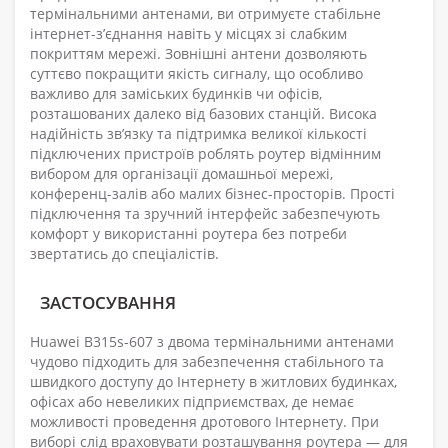
термінальними антенами, ви отримуєте стабільне
інтернет-з’єднання навіть у місцях зі слабким
покриттям мережі. Зовнішні антени дозволяють
суттєво покращити якість сигналу, що особливо
важливо для заміських будинків чи офісів,
розташованих далеко від базових станцій. Висока
надійність зв’язку та підтримка великої кількості
підключених пристроїв роблять роутер відмінним
вибором для організації домашньої мережі,
конференц-залів або малих бізнес-просторів. Прості
підключення та зручний інтерфейс забезпечують
комфорт у використанні роутера без потреби
звертатись до спеціалістів.
ЗАСТОСУВАННЯ
Huawei B315s-607 з двома термінальними антенами
чудово підходить для забезпечення стабільного та
швидкого доступу до Інтернету в житлових будинках,
офісах або невеликих підприємствах, де немає
можливості проведення дротового Інтернету. При
виборі слід враховувати розташування роутера — для