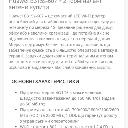
Huawei B315s-607 + 2 термінальні
антени купити
Huawei B315s-607 – це сучасний LTE Wi-Fi роутер,
розроблений для стабільного та швидкого доступу до
Інтернету по мережі 4G. Ідеальне рішення для дому,
офісу або невеликої організації, де потрібне якісне
підключення з високою швидкістю передачі даних.
Модель підтримує безліч частотних діапазонів, що
забезпечує сумісність з більшістю операторів зв’язку в
Україні. Завдяки додатковим термінальним антенам,
ви зможете значно підсилити і стабілізувати сигнал,
особливо в віддалених або слабо зонованих місцях.
ОСНОВНІ ХАРАКТЕРИСТИКИ
Підтримка мереж 4G LTE з максимальною
швидкістю завантаження до 150 Мбіт/с і віддачі
до 50 Мбіт/с;
Підтримувані частоти 4G: 700/900/1800/2100/2600
МГц (FDD) та 2300 МГц (TDD), що гарантує роботу
з українськими операторами;
Wi-Fi стандарт 802.11 b/g/n на частоті 2.4 ГГц з