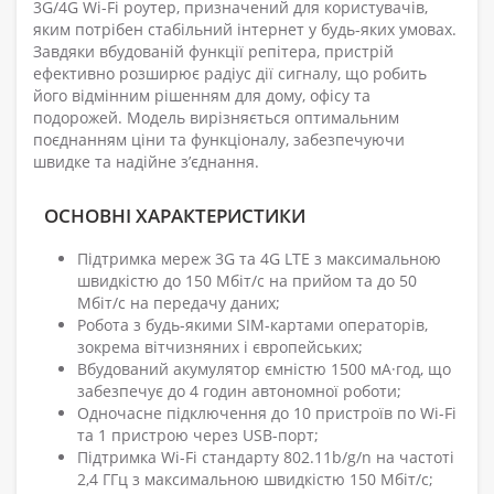
3G/4G Wi-Fi роутер, призначений для користувачів,
яким потрібен стабільний інтернет у будь-яких умовах.
Завдяки вбудованій функції репітера, пристрій
ефективно розширює радіус дії сигналу, що робить
його відмінним рішенням для дому, офісу та
подорожей. Модель вирізняється оптимальним
поєднанням ціни та функціоналу, забезпечуючи
швидке та надійне з’єднання.
ОСНОВНІ ХАРАКТЕРИСТИКИ
Підтримка мереж 3G та 4G LTE з максимальною
швидкістю до 150 Мбіт/с на прийом та до 50
Мбіт/с на передачу даних;
Робота з будь-якими SIM-картами операторів,
зокрема вітчизняних і європейських;
Вбудований акумулятор ємністю 1500 мА·год, що
забезпечує до 4 годин автономної роботи;
Одночасне підключення до 10 пристроїв по Wi-Fi
та 1 пристрою через USB-порт;
Підтримка Wi-Fi стандарту 802.11b/g/n на частоті
2,4 ГГц з максимальною швидкістю 150 Мбіт/с;