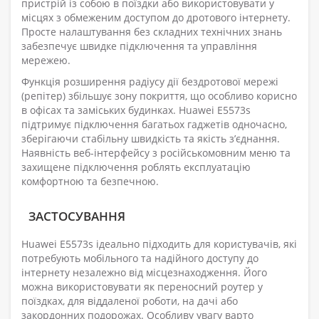
пристрій із собою в поїздки або використовувати у
місцях з обмеженим доступом до дротового інтернету.
Просте налаштування без складних технічних знань
забезпечує швидке підключення та управління
мережею.
Функція розширення радіусу дії бездротової мережі
(репітер) збільшує зону покриття, що особливо корисно
в офісах та заміських будинках. Huawei E5573s
підтримує підключення багатьох гаджетів одночасно,
зберігаючи стабільну швидкість та якість з’єднання.
Наявність веб-інтерфейсу з російськомовним меню та
захищене підключення роблять експлуатацію
комфортною та безпечною.
ЗАСТОСУВАННЯ
Huawei E5573s ідеально підходить для користувачів, які
потребують мобільного та надійного доступу до
інтернету незалежно від місцезнаходження. Його
можна використовувати як переносний роутер у
поїздках, для віддаленої роботи, на дачі або
закордонних подорожах. Особливу увагу варто