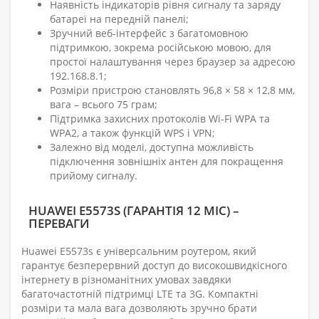
Наявність індикаторів рівня сигналу та заряду
батареї на передній панелі;
Зручний веб-інтерфейс з багатомовною
підтримкою, зокрема російською мовою, для
простої налаштування через браузер за адресою
192.168.8.1;
Розміри пристрою становлять 96,8 × 58 × 12,8 мм,
вага – всього 75 грам;
Підтримка захисних протоколів Wi-Fi WPA та
WPA2, а також функцій WPS і VPN;
Залежно від моделі, доступна можливість
підключення зовнішніх антен для покращення
прийому сигналу.
HUAWEI E5573S (ГАРАНТІЯ 12 МІС) –
ПЕРЕВАГИ
Huawei E5573s є універсальним роутером, який
гарантує безперервний доступ до високошвидкісного
інтернету в різноманітних умовах завдяки
багаточастотній підтримці LTE та 3G. Компактні
розміри та мала вага дозволяють зручно брати