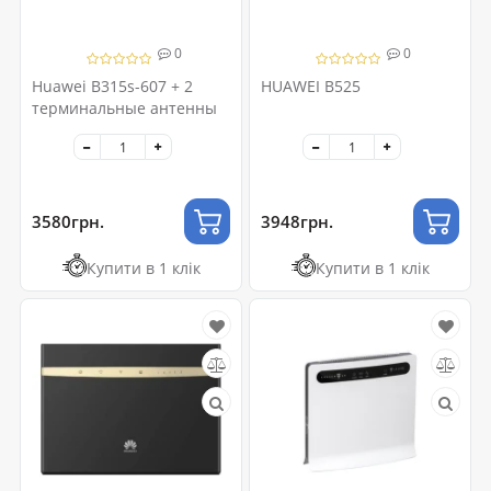
0
0
Huawei B315s-607 + 2
HUAWEI B525
терминальные антенны
3580грн.
3948грн.
Купити в 1 клік
Купити в 1 клік