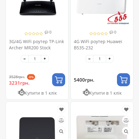
0
0
3G/4G WiFi роутер TP-Link
4G WiFi роутер Huawei
Archer MR200 Stock
B535-232
3528грн.
-8%
5400грн.
3231грн.
Купити в 1 клік
Купити в 1 клік