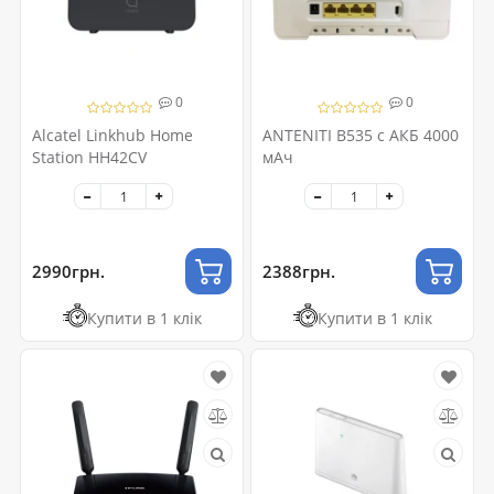
0
0
Alcatel Linkhub Home
ANTENITI B535 c АКБ 4000
Station HH42CV
мАч
2990грн.
2388грн.
Купити в 1 клік
Купити в 1 клік