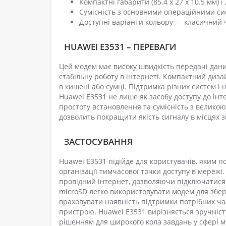
Компактні габарити (85.4 x 27 x 10.5 мм) і
Сумісність з основними операційними сист
Доступні варіанти кольору — класичний ч
HUAWEI E3531 – ПЕРЕВАГИ
Цей модем має високу швидкість передачі дани
стабільну роботу в інтернеті. Компактний диза
в кишені або сумці. Підтримка різних систем 
Huawei E3531 не лише як засобу доступу до інт
простоту встановлення та сумісність з велико
дозволить покращити якість сигналу в місцях з
ЗАСТОСУВАННЯ
Huawei E3531 підійде для користувачів, яким по
організації тимчасової точки доступу в мережі.
провідний інтернет, дозволяючи підключатися 
microSD легко використовувати модем для збер
враховувати наявність підтримки потрібних час
пристрою. Huawei E3531 вирізняється зручніст
рішенням для широкого кола завдань у сфері м