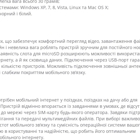
 легка вага всього 30 грамів;
емами: Windows XP, 7, 8, Vista, Linux та Mac OS X;
орний і білий.
х, що забезпечує комфортний перегляд відео, завантаження фай
йн і невелика вага роблять пристрій зручним для постійного но
і наявність слота для microSD розширюють можливості використ
ернету, а й як сховища даних. Підключення через USB-порт гара
ю кількістю пристроїв. Можливість підключення зовнішньої анте
і слабким покриттям мобільного зв’язку.
трібен мобільний інтернет у поїздках, поїздках на дачу або для
 Пристрій відмінно впорається із завданнями в умовах, де відсут
до мережі через SIM-карту будь-якого оператора. Завдяки підт
ігання та передачі мультимедійних файлів. При виборі важливо
тот мобільного зв’язку та сумісність операційної системи вашо
ю в користуванні та надійністю, що робить його оптимальним
обільного інтернету.