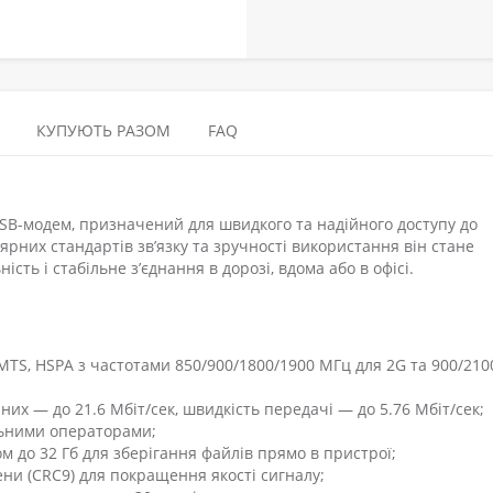
КУПУЮТЬ РАЗОМ
FAQ
B-модем, призначений для швидкого та надійного доступу до
ярних стандартів зв’язку та зручності використання він стане
ість і стабільне з’єднання в дорозі, вдома або в офісі.
MTS, HSPA з частотами 850/900/1800/1900 МГц для 2G та 900/21
х — до 21.6 Мбіт/сек, швидкість передачі — до 5.76 Мбіт/сек;
льними операторами;
м до 32 Гб для зберігання файлів прямо в пристрої;
ни (CRC9) для покращення якості сигналу;