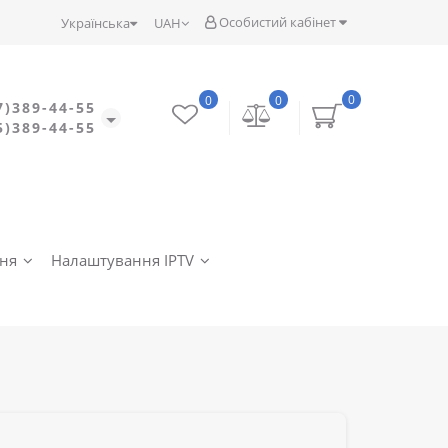
Особистий кабінет
Українська
UAH
0
0
0
7)389-44-55
5)389-44-55
ння
Налаштування IPTV