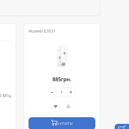
Huawei E3531
885грн.
00 МГц
КУПИТИ