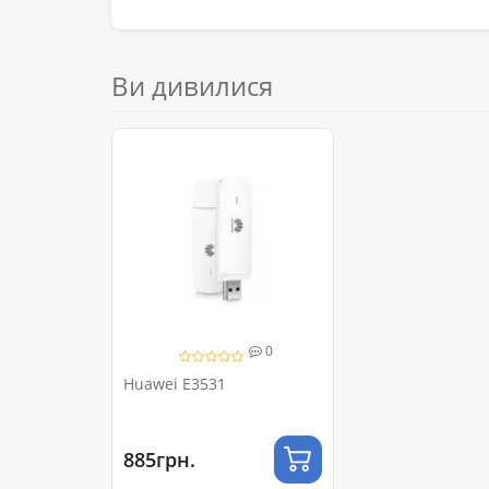
Ви дивилися
0
Huawei E3531
885грн.