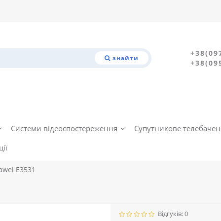
+38(09
знайти
+38(09
Системи відеоспостереження
Супутникове телебаче
ії
awei E3531
Відгуків: 0