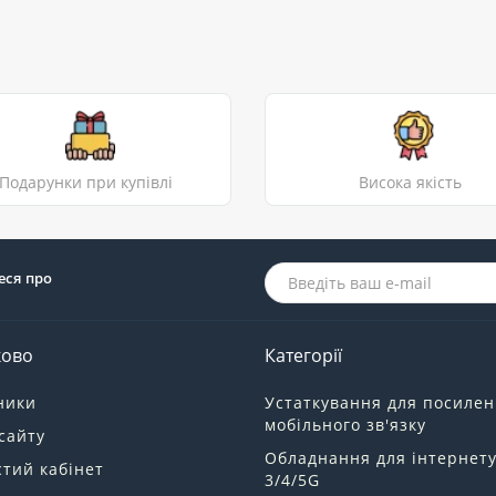
Подарунки при купівлі
Висока якість
еся про
ково
Категорії
ники
Устаткування для посиле
мобільного зв'язку
сайту
Обладнання для інтернет
тий кабінет
3/4/5G