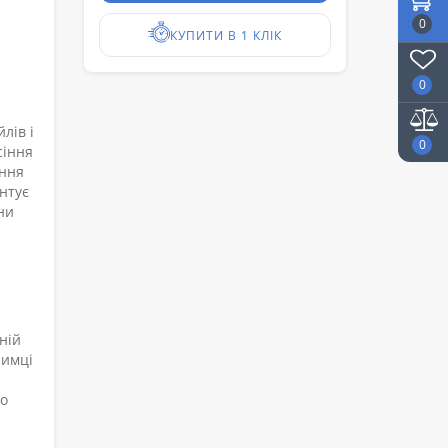
0
КУПИТИ В 1 КЛІК
0
лів і
0
сіння
ання
нтує
ни
ній
римці
го