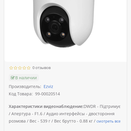
0 отзывов
В наличии
Производитель:
Ezviz
Код Товара:
99-00020514
Характеристики видеонаблюдение:
DWDR -
Підтримує
/
Апертура -
F1.6 /
Аудио интерфейсы -
двостороння
розмова /
Вес -
539 г /
Вес брутто -
0.88 кг /
смотреть все