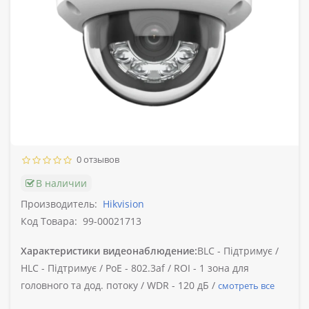
0 отзывов
В наличии
Производитель:
Hikvision
Код Товара:
99-00021713
Характеристики видеонаблюдение:
BLC -
Підтримує /
HLC -
Підтримує /
PoE -
802.3af /
ROI -
1 зона для
головного та дод. потоку /
WDR -
120 дБ /
смотреть все