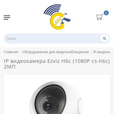
0
Главная
Оборудование для видеонаблюдения
IP-видеока
IP видеокамера Ezviz H6c (1080P cs-h6c)
2МП