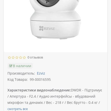
0 отзывов
В наличии
Производитель:
Ezviz
Код Товара:
99-00016595
Характеристики видеонаблюдение:
DWDR -
Підтримує
/
Апертура -
F2.4 /
Аудио интерфейсы -
вбудований
мікрофон та динамік /
Вес -
218 г /
Вес брутто -
0.4 кг /
смотреть все