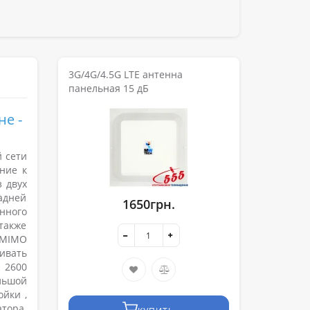
3G/4G/4.5G LTE антенна
панельная 15 дБ
не -
 сети
ние к
 двух
адней
1650грн.
нного
также
 MIMO
ивать
 2600
льшой
йки ,
тора.