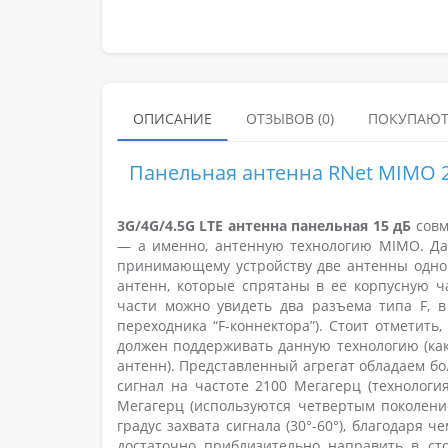
ОПИСАНИЕ
ОТЗЫВОВ (0)
ПОКУПАЮТ
Панельная антенна RNet MIMO 
3G/4G/4.5G LTE антенна панельная 15 дБ
совм
—
а именно, антенную технологию MIMO. Да
принимающему устройству две антенны однов
антенн, которые спрятаны в ее корпусную ча
части можно увидеть два разъема типа F, 
переходника “F-коннектора”). Стоит отметит
должен поддерживать данную технологию (ка
антенн). Представленный агрегат обладаем б
сигнал на частоте 2100 Мегагерц (технологи
Мегагерц (используются четвертым поколени
градус захвата сигнала (30
°
-60
°
), благодаря ч
достаточно приблизительно направить в ст