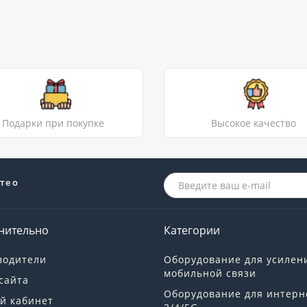
Подарки при покупке
Высокое качество
те о
нительно
Категории
водители
Оборудование для усилен
мобильной связи
сайта
Оборудование для интерн
й кабинет