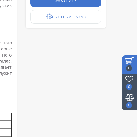
КУПИТЬ
дских
БЫСТРЫЙ ЗАКАЗ
чного
торые
тного
талла,
ивает
0
служит
).
0
0