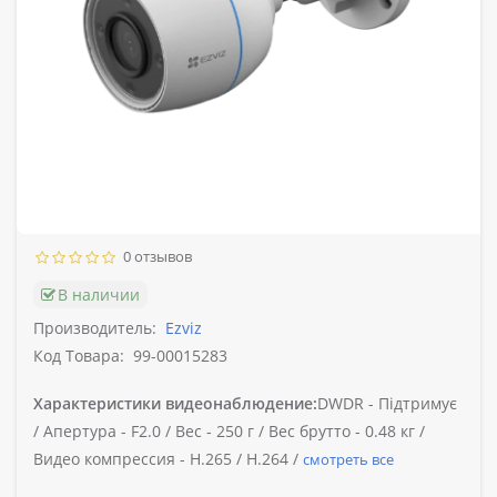
0 отзывов
В наличии
Производитель:
Ezviz
Код Товара:
99-00015283
Характеристики видеонаблюдение:
DWDR -
Підтримує
/
Апертура -
F2.0 /
Вес -
250 г /
Вес брутто -
0.48 кг /
Видео компрессия -
H.265 / H.264 /
смотреть все