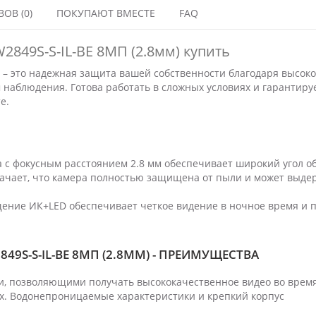
ОВ (0)
ПОКУПАЮТ ВМЕСТЕ
FAQ
2849S-S-IL-BE 8МП (2.8мм) купить
E – это надежная защита вашей собственности благодаря высок
аблюдения. Готова работать в сложных условиях и гарантиру
е.
 с фокусным расстоянием 2.8 мм обеспечивает широкий угол об
начает, что камера полностью защищена от пыли и может выде
ние ИК+LED обеспечивает четкое видение в ночное время и 
49S-S-IL-BE 8МП (2.8ММ) - ПРЕИМУЩЕСТВА
, позволяющими получать высококачественное видео во врем
х. Водонепроницаемые характеристики и крепкий корпус