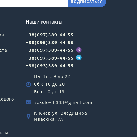
ПОДПИСАТЬСЯ
Наши контакты
ия
+38(097)389-44-55
+38(095)389-44-55
ета
+38(097)389-44-55
+38(097)389-44-55
+38(093)389-44-55
Пн-Пт с 9 до 22
Сб с 10 до 20
Вс с 10 до 19
кового
sokolovih333@gmail.com
г. Киев ул. Владимира
Ивасюка, 7А
кты