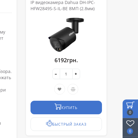
IP видеокамера Dahua DH-IPC-
HFW2849S-S-IL-BE 8МП (2.8мм)
ому
ет
6192грн.
зора.
ржать
при
КУПИТЬ
0
я
БЫСТРЫЙ ЗАКАЗ
0