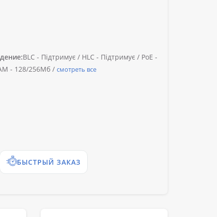
дение:
BLC -
Підтримує /
HLC -
Підтримує /
PoE -
M -
128/256Мб /
смотреть все
БЫСТРЫЙ ЗАКАЗ