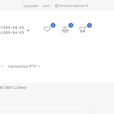
Личный кабинет
Русский
UAH
0
0
0
7)389-44-55
5)389-44-55
Настройка IPTV
BE 8МП (2.8мм)