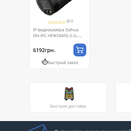
0
IP видеокамера Dahua
DH-IPC-HFW2849S-S-IL-
BE 8МП (2.8мм)
6192грн.
Быстрый заказ
Быстрая доставка