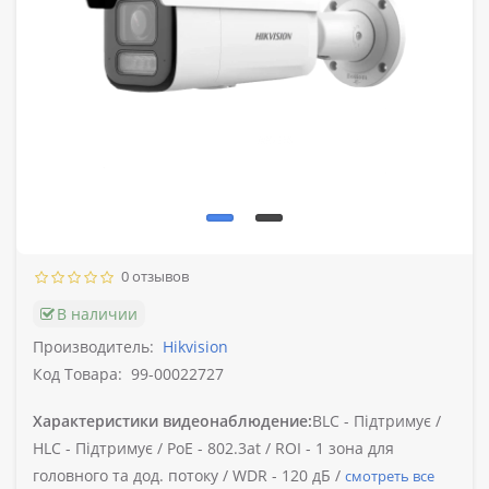
0 отзывов
В наличии
Производитель:
Hikvision
Код Товара:
99-00022727
Характеристики видеонаблюдение:
BLC -
Підтримує /
HLC -
Підтримує /
PoE -
802.3at /
ROI -
1 зона для
головного та дод. потоку /
WDR -
120 дБ /
смотреть все