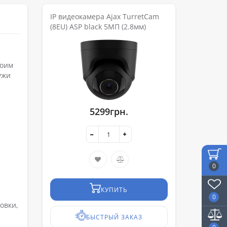
IP видеокамера Ajax TurretCam
(8EU) ASP black 5МП (2.8мм)
воим
ужи
5299грн.
0
КУПИТЬ
0
овки,
БЫСТРЫЙ ЗАКАЗ