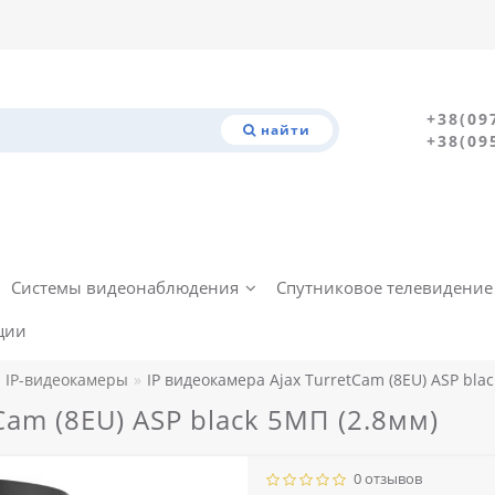
+38(09
найти
+38(09
Системы видеонаблюдения
Спутниковое телевидение
ции
IP-видеокамеры
IP видеокамера Ajax TurretCam (8EU) ASP blac
Cam (8EU) ASP black 5МП (2.8мм)
0 отзывов