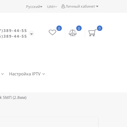
Личный кабинет
Русский
UAH
0
0
0
7)389-44-55
5)389-44-55
Настройка IPTV
k 5МП (2.8мм)