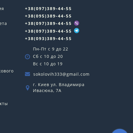
ия
+38(097)389-44-55
+38(095)389-44-55
ета
+38(097)389-44-55
+38(097)389-44-55
+38(093)389-44-55
Пн-Пт с 9 до 22
Сб с 10 до 20
Вс с 10 до 19
кового
sokolovih333@gmail.com
г. Киев ул. Владимира
Ивасюка, 7А
кты