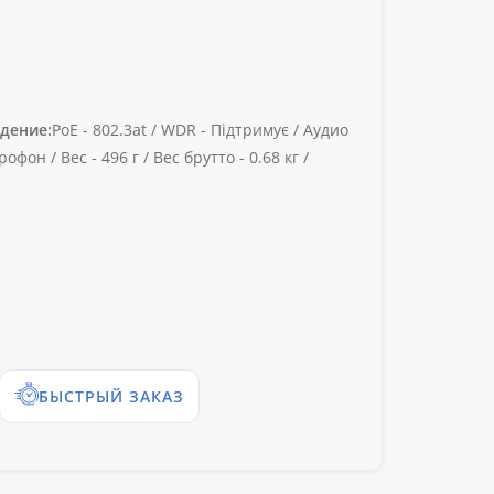
дение:
PoE -
802.3at /
WDR -
Підтримує /
Аудио
рофон /
Вес -
496 г /
Вес брутто -
0.68 кг /
БЫСТРЫЙ ЗАКАЗ