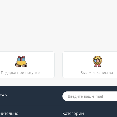
Подарки при покупке
Высокое качество
те о
нительно
Категории