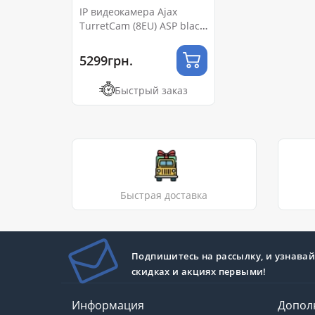
IP видеокамера Ajax
TurretCam (8EU) ASP black
5МП (2.8мм)
5299грн.
Быстрый заказ
Быстрая доставка
Подпишитесь на рассылку, и узнавай
скидках и акциях первыми!
Информация
Допол