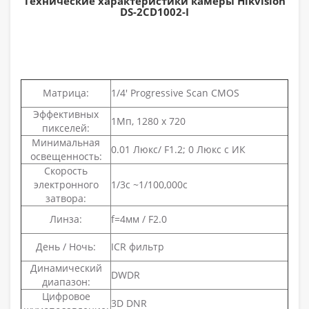
Технические характеристики камеры Hikvision
DS-2CD1002-I
Матрица:
1/4' Progressive Scan CMOS
Эффективных
1Мп, 1280 х 720
пикселей:
Минимальная
0.01 Люкс/ F1.2; 0 Люкс с ИК
освещенность:
Скорость
электронного
1/3с ~1/100,000с
затвора:
Линза:
f=4мм / F2.0
День / Ночь:
ICR фильтр
Динамический
DWDR
диапазон:
Цифровое
3D DNR