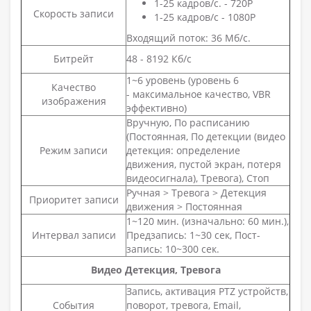
1-25 кадров/с. - 720P
Скорость записи
1-25 кадров/с - 1080P
Входящий поток: 36 Мб/с.
Битрейт
48 - 8192 Кб/с
1~6 уровень (уровень 6
Качество
- максимальное качество, VBR
изображения
эффективно)
Вручную, По расписанию
(Постоянная, По детекции (видео
Режим записи
детекция: определение
движения, пустой экран, потеря
видеосигнала), Тревога), Стоп
Ручная > Тревога > Детекция
Приоритет записи
движения > Постоянная
1~120 мин. (изначально: 60 мин.),
Интервал записи
Предзапись: 1~30 сек, Пост-
запись: 10~300 сек.
Видео Детекция, Тревога
Запись, активация PTZ устройств,
События
поворот, тревога, Email,