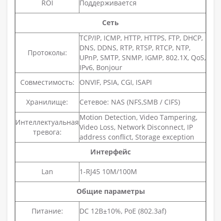
ROI
Поддерживается
Сеть
TCP/IP, ICMP, HTTP, HTTPS, FTP, DHCP,
DNS, DDNS, RTP, RTSP, RTCP, NTP,
Протоколы:
UPnP, SMTP, SNMP, IGMP, 802.1X, QoS,
IPv6, Bonjour
Совместимость:
ONVIF, PSIA, CGI, ISAPI
Хранилище:
Сетевое: NAS (NFS,SMB / CIFS)
Motion Detection, Video Tampering,
Интеллектуальная
Video Loss, Network Disconnect, IP
тревога:
address conflict, Storage exception
Интерфейс
Lan
1-RJ45 10M/100M
Общие параметры
Питание:
DC 12В±10%, PoE (802.3af)