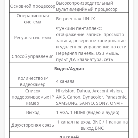
Высокопроизводительный
Основной процессор
мультимедийный процессор
Операционная
Встроенная LINUX
система
Функции пентаплекс:
отображение, запись, просмотр
Ресурсы системы
записи, резервное копирование
и удаленное управление по сети
Передняя панель, USB мышь,
Способ управления
пульт ДУ, клавиатура, сеть
Видео/Аудио
Количество IP
4 канала
видеокамер
Список
Hikvision, Dahua, Arecont Vision,
поддерживаемых IP
AXIS, Canon, Dynacolor, Panasonic,
камер
SAMSUNG, SANYO, SONY, ONVIF
Выход
1 VGA, 1 HDMI (видео и аудио)
1 канал на вход, BNC / 1 канал на
Двухстороняя связь
выход BNC
Дисплей