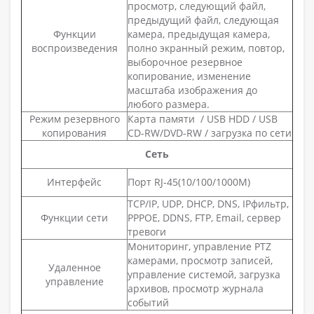
просмотр, следующий файл,
предыдущий файл, следующая
Функции
камера, предыдущая камера,
воспроизведения
полно экранный режим, повтор,
выборочное резервное
копирование, изменение
масштаба изображения до
любого размера.
Режим резервного
Карта памяти / USB HDD / USB
копирования
CD-RW/DVD-RW / загрузка по сети
Сеть
Интерфейс
Порт RJ-45(10/100/1000M)
TCP/IP, UDP, DHCP, DNS, IPфильтр,
Функции сети
PPPOE, DDNS, FTP, Email, сервер
тревоги
Мониторинг, управление PTZ
камерами, просмотр записей,
Удаленное
управление системой, загрузка
управление
архивов, просмотр журнала
событий