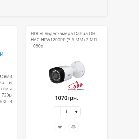
HDCVI видеокамера Dahua DH-
HAC-HFW1200RP (3.6 ММ) 2 МП
1080p
 и
всеми
тво и
стемы
 720p
1070грн.
еню и