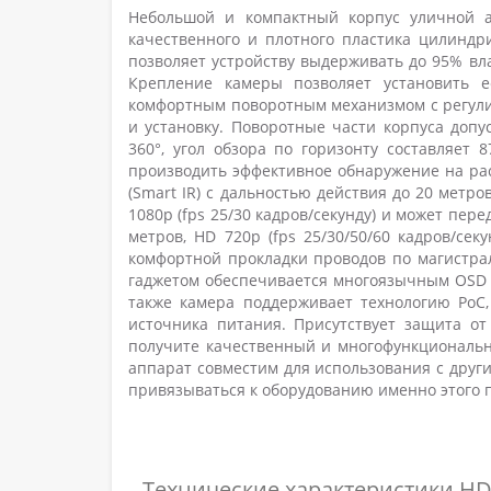
Небольшой и компактный корпус уличной а
качественного и плотного пластика цилиндр
позволяет устройству выдерживать до 95% вл
Крепление камеры позволяет установить 
комфортным поворотным механизмом с регули
и установку. Поворотные части корпуса допу
360°, угол обзора по горизонту составляет 
производить эффективное обнаружение на рас
(Smart IR) с дальностью действия до 20 метр
1080p (fps 25/30 кадров/секунду) и может пер
метров, HD 720p (fps 25/30/50/60 кадров/сек
комфортной прокладки проводов по магистра
гаджетом обеспечивается многоязычным OSD м
также камера поддерживает технологию PoC,
источника питания. Присутствует защита о
получите качественный и многофункциональн
аппарат совместим для использования с други
привязываться к оборудованию именно этого
Технические характеристики H