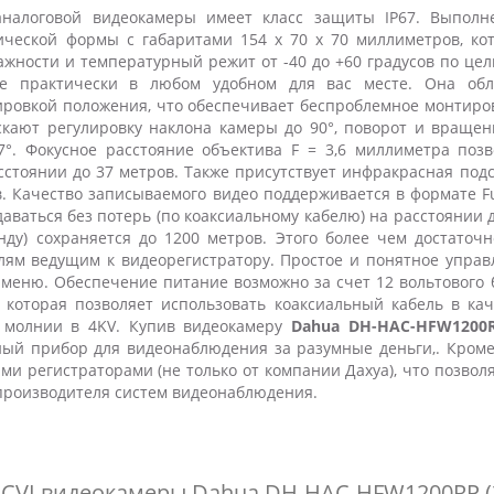
налоговой видеокамеры имеет класс защиты IP67. Выполн
ической формы с габаритами 154 х 70 х 70 миллиметров, ко
ажности и температурный режит от -40 до +60 градусов по цел
ее практически в любом удобном для вас месте. Она обл
ровкой положения, что обеспечивает беспроблемное монтиро
скают регулировку наклона камеры до 90
°, поворот и вращен
87°. Фокусное расстояние объектива F = 3,6 миллиметра позв
стоянии до 37 метров.
Также присутствует инфракрасная подс
ов. Качество записываемого видео поддерживается в формате F
едаваться без потерь (по коаксиальному кабелю) на расстоянии 
унду) сохраняется до 1200 метров. Этого более чем достаточ
лям ведущим к видеорегистратору. Простое и понятное управ
еню. Обеспечение питание возможно за счет 12 вольтового б
 которая позволяет использовать коаксиальный кабель в кач
т молнии в 4KV. Купив видеокамеру
Dahua DH-HAC-HFW120
ый прибор для видеонаблюдения за разумные деньги,. Кроме 
ми регистраторами (не только от компании Дахуа), что позвол
 производителя систем видеонаблюдения.
DCVI видеокамеры Dahua DH-HAC-HFW1200RP (