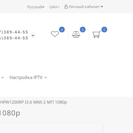
Личный кабинет
Русский
UAH
0
0
0
7)389-44-55
5)389-44-55
Настройка IPTV
HFW1200RP (3.6 ММ) 2 МП 1080p
1080p