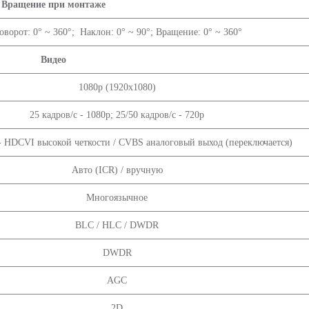
Вращение при монтаже
оворот: 0° ~ 360°; Наклон: 0° ~ 90°; Вращение: 0° ~ 360°
Видео
1080р (1920х1080)
25 кадров/с - 1080p; 25/50 кадров/с - 720р
- HDCVI высокой четкости / CVBS аналоговый выход (переключается)
Авто (ICR) / вручную
Многоязычное
BLC / HLC / DWDR
DWDR
AGC
2D