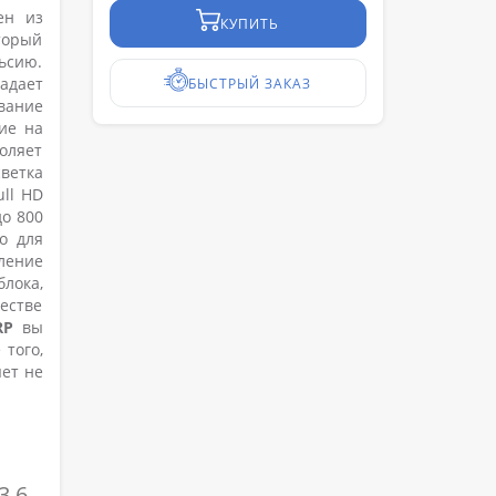
ен из
КУПИТЬ
торый
ьсию.
адает
БЫСТРЫЙ ЗАКАЗ
вание
ие на
оляет
ветка
ull HD
до 800
но для
ление
лока,
естве
0RP
вы
того,
яет не
3.6