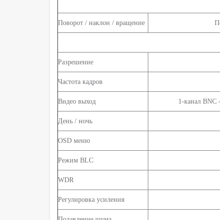
Поворот / наклон / вращение
П
Разрешение
Частота кадров
Видео выход
1-канал BNC 
День / ночь
OSD меню
Режим BLC
WDR
Регулировка усиления
Подавление шума