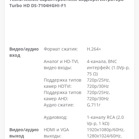
Turbo HD DS-7104HGHI-F1
Видео/аудио
Формат сжатия:
H.264+
вход
Аналог и HD-TVI,
4-канала, BNC
видео входы:
интерфейс (1.0Vp-p,
75 Ω)
Поддержка типов
720p/25Hz,
камер HDTVI:
720p/30Hz
Поддержка типов
720p/25Hz,
камер AHD:
720p/30Hz
Аудио сжатие:
G.711г
Аудиовход:
1-каналу RCA (2.0
Vp-p, 1 kΩ)
Видео/аудио
HDMI и VGA
1920х1080р/60Hz,
выход
выходы:
1280х1024/60Hz,