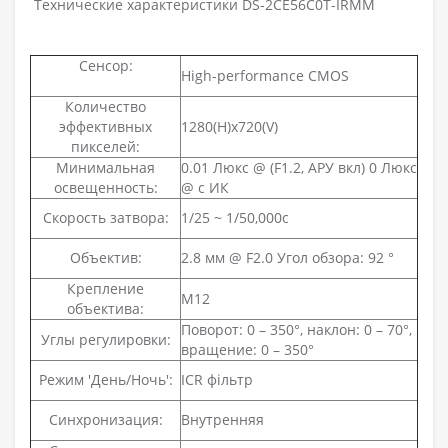
Технические характеристики DS-2CE56C0T-IRMM
Сенсор:
High-performance CMOS
Количество
эффективных
1280(H)x720(V)
пикселей:
Минимальная
0.01 Люкс @ (F1.2, АРУ вкл) 0 Люкс
освещенность:
@ с ИК
Скорость затвора:
1/25 ~ 1/50,000с
Объектив:
2.8 мм @ F2.0 Угол обзора: 92 °
Крепление
М12
объектива:
Поворот: 0 – 350°, наклон: 0 – 70°,
Углы регулировки:
вращение: 0 – 350°
Режим 'День/Ночь':
ICR фільтр
Синхронизация:
Внутренняя