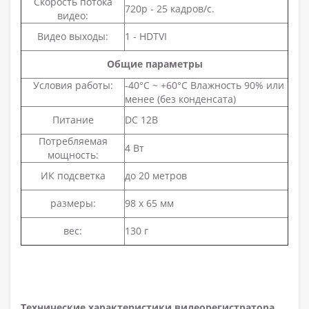
Скорость потока
720p - 25 кадров/с.
видео:
Видео выходы:
1 - HDTVI
Общие параметры
Условия работы:
-40°C ~ +60°C Влажность 90% или
менее (без конденсата)
Питание
DC 12В
Потребляемая
4 Вт
мощность:
ИК подсветка
до 20 метров
размеры:
98 х 65 мм
вес:
130 г
Технические характеристики видеорегистратора