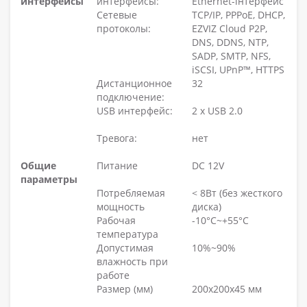
интерфейсы
интерфейсы:
Ethernet-інтерфейс
Сетевые
TCP/IP, PPPoE, DHCP,
протоколы:
EZVIZ Cloud P2P,
DNS, DDNS, NTP,
SADP, SMTP, NFS,
iSCSI, UPnP™, HTTPS
Дистанционное
32
подключение:
USB интерфейс:
2 х USB 2.0
Тревога:
нет
Общие
Питание
DC 12V
параметры
Потребляемая
< 8Вт (без жесткого
мощность
диска)
Рабочая
-10°C~+55°C
температура
Допустимая
10%~90%
влажность при
работе
Размер (мм)
200x200x45 мм