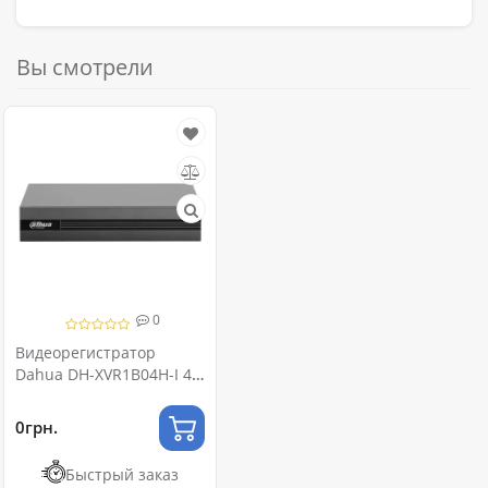
Вы смотрели
0
Видеорегистратор
Dahua DH-XVR1B04H-I 4-
канальный Penta-brid
5M-N/1080N WizSense
0грн.
Быстрый заказ