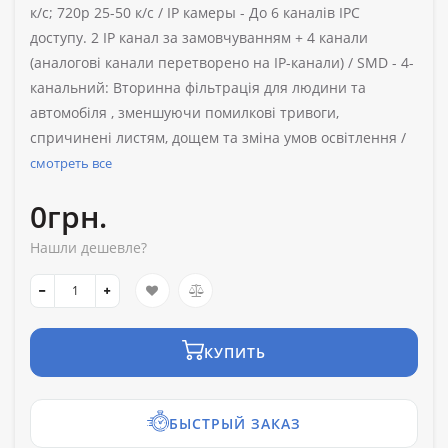
к/с; 720p 25-50 к/с /
IP камеры -
До 6 каналів IPC
доступу. 2 IP канал за замовчуванням + 4 канали
(аналогові канали перетворено на IP-канали) /
SMD -
4-
канальний: Вторинна фільтрація для людини та
автомобіля , зменшуючи помилкові тривоги,
спричинені листям, дощем та зміна умов освітлення /
смотреть все
0грн.
Нашли дешевле?
КУПИТЬ
БЫСТРЫЙ ЗАКАЗ