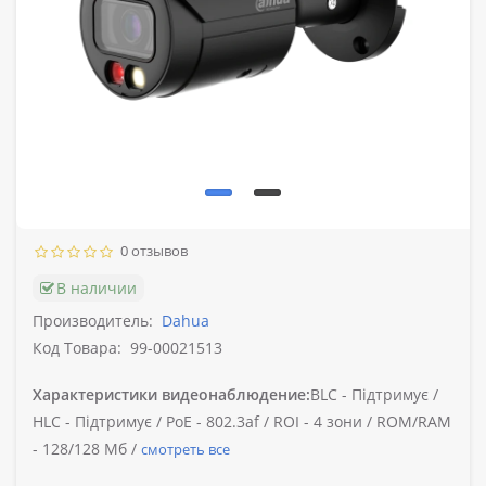
0 отзывов
В наличии
Производитель:
Dahua
Код Товара:
99-00021513
Характеристики видеонаблюдение:
BLC -
Підтримує /
HLC -
Підтримує /
PoE -
802.3af /
ROI -
4 зони /
ROM/RAM
-
128/128 Мб /
смотреть все