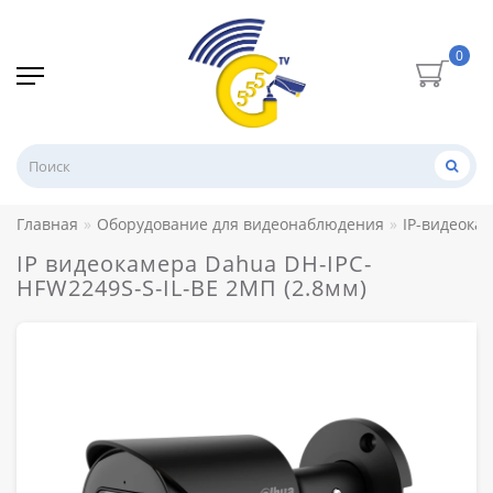
0
Главная
Оборудование для видеонаблюдения
IP-видеока
IP видеокамера Dahua DH-IPC-
HFW2249S-S-IL-BE 2МП (2.8мм)