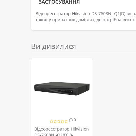
ЗАСТОСУВАННЯ
Відеореєстратор Hikvision DS-7608NI-Q1(D) ідеа
також у приватних домівках, де потрібна висока
Ви дивилися
0
Відеореєстратор Hikvision
DS-7608NI-Q1(D) 8-