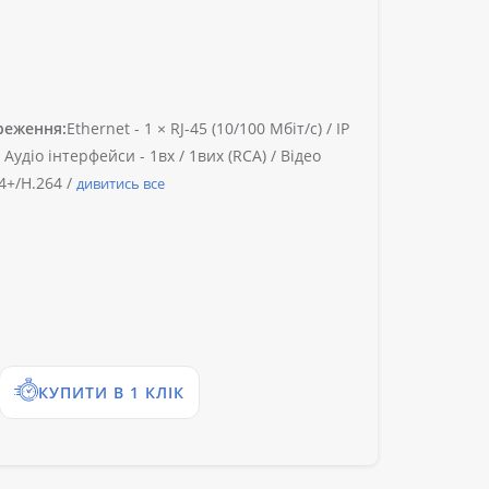
реження:
Ethernet -
1 × RJ-45 (10/100 Мбіт/с) /
IP
/
Аудіо інтерфейси -
1вх / 1вих (RCA) /
Відео
4+/H.264 /
дивитись все
КУПИТИ В 1 КЛІК