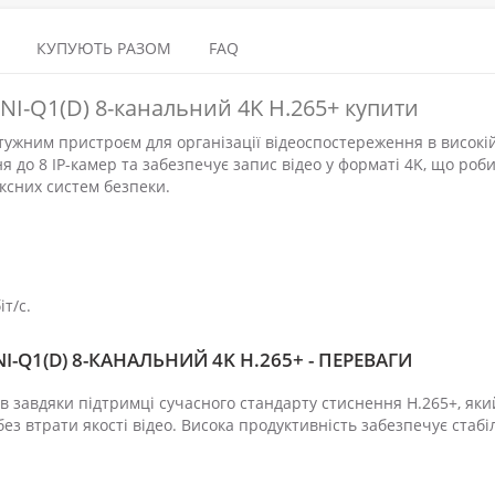
КУПУЮТЬ РАЗОМ
FAQ
8NI-Q1(D) 8-канальний 4K H.265+ купити
отужним пристроєм для організації відеоспостереження в високі
я до 8 IP-камер та забезпечує запис відео у форматі 4K, що роб
ксних систем безпеки.
т/с.
I-Q1(D) 8-КАНАЛЬНИЙ 4K H.265+ - ПЕРЕВАГИ
в завдяки підтримці сучасного стандарту стиснення H.265+, яки
ез втрати якості відео. Висока продуктивність забезпечує стабі