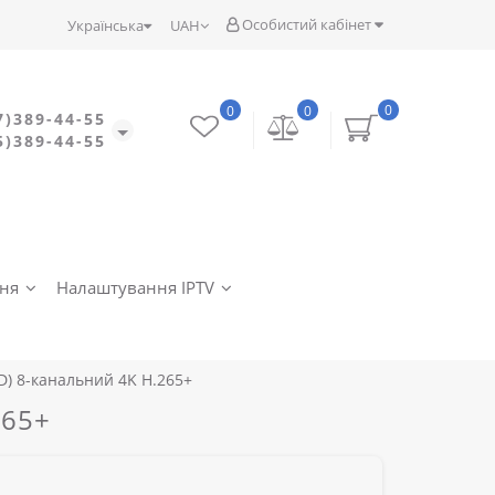
Особистий кабінет
Українська
UAH
0
0
0
7)389-44-55
5)389-44-55
ння
Налаштування IPTV
D) 8-канальний 4K H.265+
265+