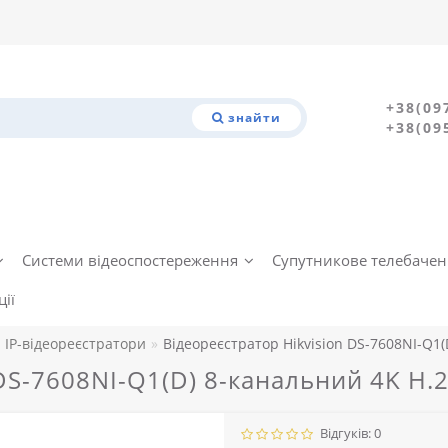
+38(09
знайти
+38(09
Системи відеоспостереження
Супутникове телебаче
ії
IP-відеореєстратори
Відеореєстратор Hikvision DS-7608NI-Q1(
 DS-7608NI-Q1(D) 8-канальний 4K H.
Відгуків: 0