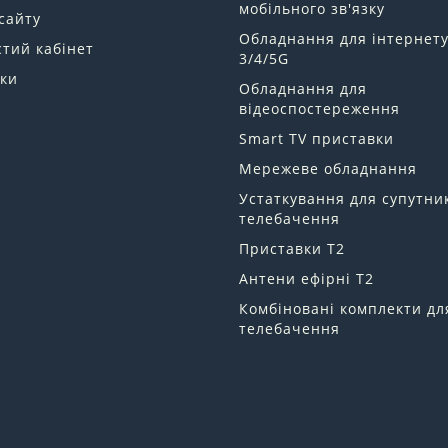
мобільного зв'язку
сайту
Обладнання для інтернет
тий кабінет
3/4/5G
ки
Обладнання для
відеоспостереження
Smart TV приставки
Мережеве обладнання
Устаткування для супутни
телебачення
Приставки Т2
Антени ефірні Т2
Комбіновані комплекти дл
телебачення