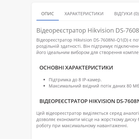
ОПИС
ХАРАКТЕРИСТИКИ
ВІДГУКИ (0)
Відеореєстратор Hikvision DS-760
Відеореєстратор Hikvision DS-7608NI-Q1(D) є п
роздільній здатності. Він підтримує підключенн
його ідеальним вибором для створення компле
ОСНОВНІ ХАРАКТЕРИСТИКИ
Підтримка до 8 IP-камер.
Максимальний вхідний потік даних 80 Мбі
ВІДЕОРЕЄСТРАТОР HIKVISION DS-7608N
Цей відеореєстратор виділяється серед аналогі
дозволяє економити місце на жорсткому диску б
роботу при максимальному навантаженні.