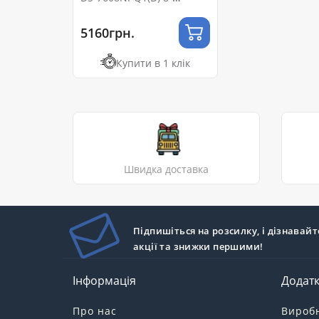
канальний 4K H.265+
5160грн.
Купити в 1 клік
Швидка доставка
Підпишіться на розсилку, і дізнавайт
акції та знижки першими!
Інформація
Додат
Про нас
Вироб