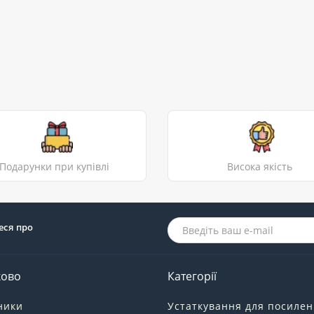
Подарунки при купівлі
Висока якість
еся про
ково
Категорії
ники
Устаткування для посиле