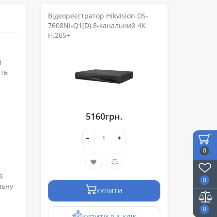
Відеореєстратор Hikvision DS-
7608NI-Q1(D) 8-канальний 4K
H.265+
й
ить
5160грн.
0
й
0
льну
КУПИТИ
0