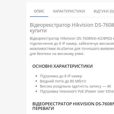
ОПИС
ХАРАКТЕРИСТИКИ
ВІДГУКИ (0)
Відеореєстратор Hikvision DS-760
купити
Відеореєстратор Hikvision DS-7608NXI-K2/8P(D)
підключення до 8 IP камер, забезпечує високояк
можливостями AcuSense для точнішого виявленн
для безпеки на високому рівні.
ОСНОВНІ ХАРАКТЕРИСТИКИ
Підтримка до 8 IP камер
Вхідний потік до 80 Мбіт/с
Висока роздільна здатність запису — 4K
Підтримка технології PoE (Power over Ethe
ВІДЕОРЕЄСТРАТОР HIKVISION DS-7608N
ПЕРЕВАГИ