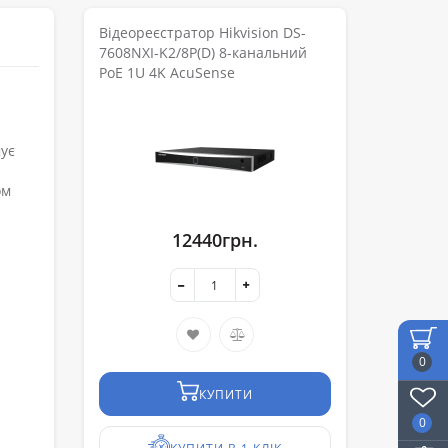
Відеореєстратор Hikvision DS-
7608NXI-K2/8P(D) 8-канальний
PoE 1U 4K AcuSense
мує
ом
12440грн.
0
КУПИТИ
0