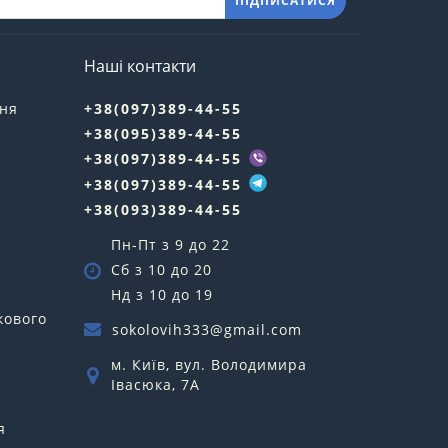
ПІДПИСАТИСЯ
Наші контакти
ння
+38(097)389-44-55
+38(095)389-44-55
у
+38(097)389-44-55
+38(097)389-44-55
+38(093)389-44-55
Пн-Пт з 9 до 22
Сб з 10 до 20
Нд з 10 до 19
кового
sokolovih333@gmail.com
м. Київ, вул. Володимира
Івасюка, 7А
я