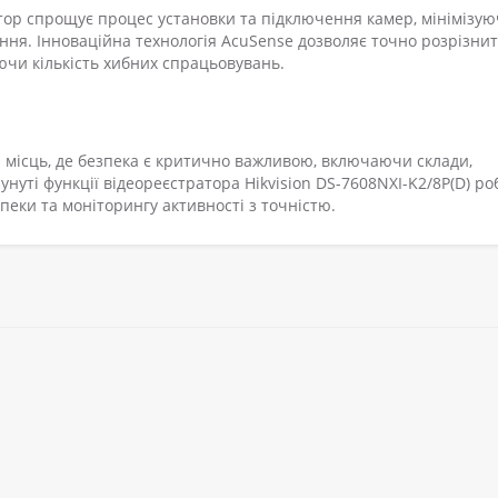
тор спрощує процес установки та підключення камер, мінімізу
ання. Інноваційна технологія AcuSense дозволяє точно розрізни
ючи кількість хибних спрацьовувань.
а місць, де безпека є критично важливою, включаючи склади,
унуті функції відеореєстратора Hikvision DS-7608NXI-K2/8P(D) ро
еки та моніторингу активності з точністю.