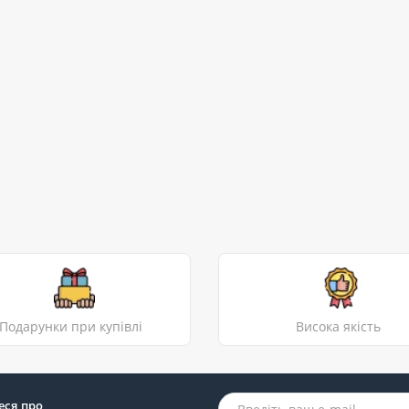
Подарунки при купівлі
Висока якість
еся про