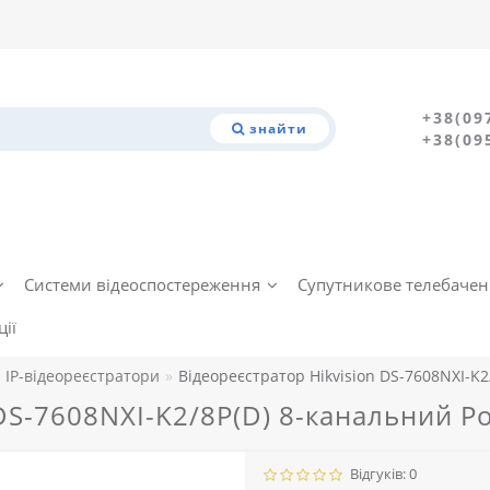
+38(09
знайти
+38(09
Системи відеоспостереження
Супутникове телебаче
ії
IP-відеореєстратори
Відеореєстратор Hikvision DS-7608NXI-K2
DS-7608NXI-K2/8P(D) 8-канальний P
Відгуків: 0