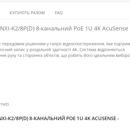
КУПУЮТЬ РАЗОМ
FAQ
8NXI-K2/8P(D) 8-канальний PoE 1U 4K AcuSense
 є передовим рішенням у галузі відеоспостереження, яке підтри
існий запис у роздільній здатності 4K. Система відрізняється
я руху та сторонніх об'єктів, що робить його ідеальним вибор
rnet)
XI-K2/8P(D) 8-КАНАЛЬНИЙ POE 1U 4K ACUSENSE -