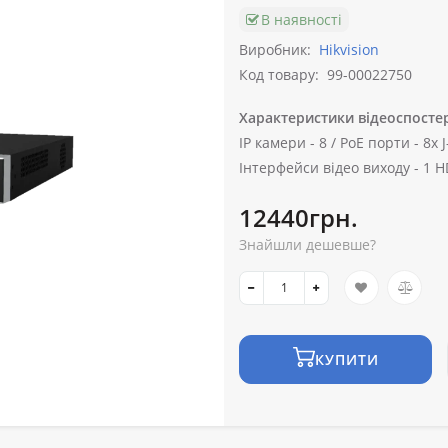
В наявності
Виробник:
Hikvision
Код товару:
99-00022750
Характеристики відеоспосте
IP камери -
8 /
PoE порти -
8х J
Інтерфейси відео виходу -
1 H
12440грн.
Знайшли дешевше?
КУПИТИ