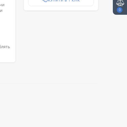
КУПИТИ В 1 КЛІК
ючи
0
ти
блять