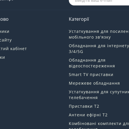
ково
Категорії
ники
Устаткування для посиле
мобільного зв'язку
сайту
Обладнання для інтернет
тий кабінет
3/4/5G
ки
Обладнання для
відеоспостереження
Smart TV приставки
Мережеве обладнання
Устаткування для супутни
телебачення
Приставки Т2
Антени ефірні Т2
Комбіновані комплекти дл