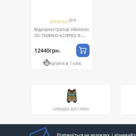
0
Відеореєстратор Hikvision
DS-7608NXI-K2/8P(D) 8-
канальний PoE 1U 4K
AcuSense
12440грн.
Купити в 1 клік
Швидка доставка
Підпишіться на розсилку, і дізнавайт