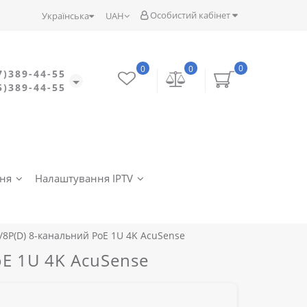
Особистий кабінет
Українська
UAH
0
0
0
7)389-44-55
5)389-44-55
ння
Налаштування IPTV
/8P(D) 8-канальний PoE 1U 4K AcuSense
oE 1U 4K AcuSense