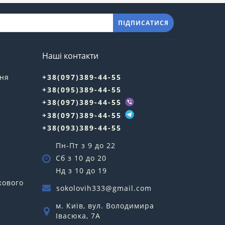
ПІДПИСАТИСЯ
Наші контакти
ння
+38(097)389-44-55
+38(095)389-44-55
у
+38(097)389-44-55
+38(097)389-44-55
+38(093)389-44-55
Пн-Пт з 9 до 22
Сб з 10 до 20
Нд з 10 до 19
кового
sokolovih333@gmail.com
м. Київ, вул. Володимира
Івасюка, 7А