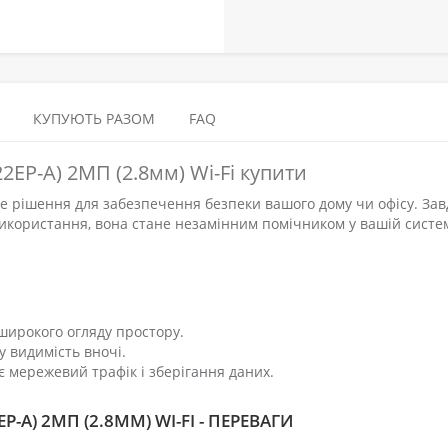
КУПУЮТЬ РАЗОМ
FAQ
2EP-A) 2МП (2.8мм) Wi-Fi купити
не рішення для забезпечення безпеки вашого дому чи офісу. За
використання, вона стане незамінним помічником у вашій систе
 широкого огляду простору.
у видимість вночі.
ує мережевий трафік і зберігання даних.
P-A) 2МП (2.8ММ) WI-FI - ПЕРЕВАГИ