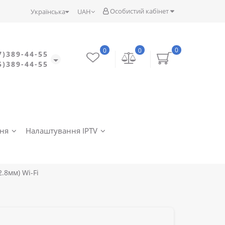
Особистий кабінет
Українська
UAH
0
0
0
7)389-44-55
5)389-44-55
ння
Налаштування IPTV
.8мм) Wi-Fi