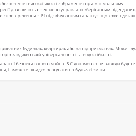
забезпечення високої якості зображення при мінімальному
ресії дозволяють ефективно управляти зберіганням відеоданих,
е спостереження з ІЧ підсвічуванням гарантує, що кожен деталь
 приватних будинках, квартирах або на підприємствах. Може сл
орів завдяки своїй універсальності та водостійкості.
арантії безпеки вашого майна. З її допомогою ви завжди будете
ння, і зможете швидко реагувати на будь-які зміни.