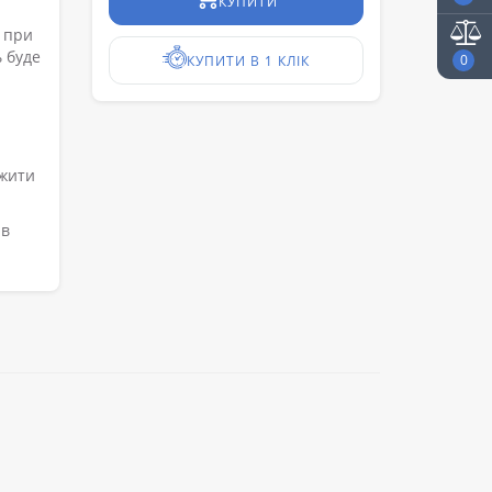
КУПИТИ
 при
 буде
0
КУПИТИ В 1 КЛІК
ужити
 в