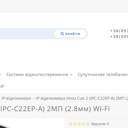
+38(09
знайти
+38(09
Системи відеоспостереження
Супутникове телебаче
ії
IP-відеокамери
IP відеокамера Imou Cue 2 (IPC-C22EP-A) 2МП (2
(IPC-C22EP-A) 2МП (2.8мм) Wi-Fi
Відгуків: 0