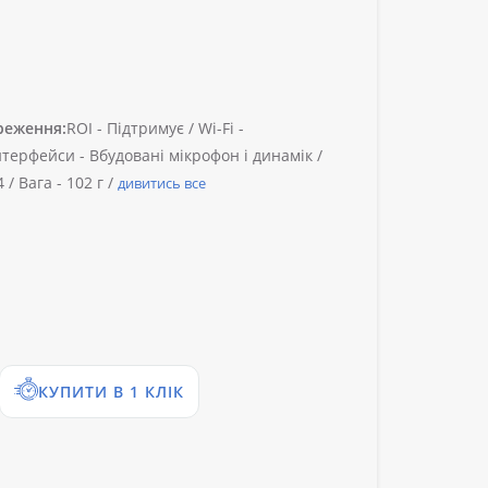
реження:
ROI -
Підтримує /
Wi-Fi -
нтерфейси -
Вбудовані мікрофон і динамік /
4 /
Вага -
102 г /
дивитись все
КУПИТИ В 1 КЛІК