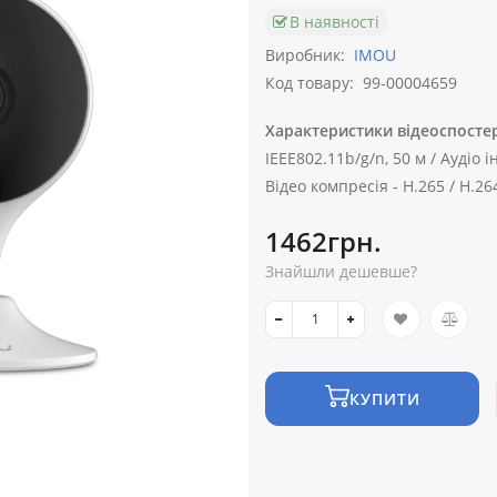
В наявності
Виробник:
IMOU
Код товару:
99-00004659
Характеристики відеоспосте
IEEE802.11b/g/n, 50 м /
Аудіо і
Відео компресія -
H.265 / H.26
1462грн.
Знайшли дешевше?
КУПИТИ