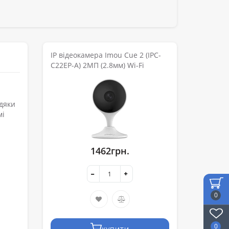
IP відеокамера Imou Cue 2 (IPC-
C22EP-A) 2МП (2.8мм) Wi-Fi
вдяки
мі
1462грн.
0
0