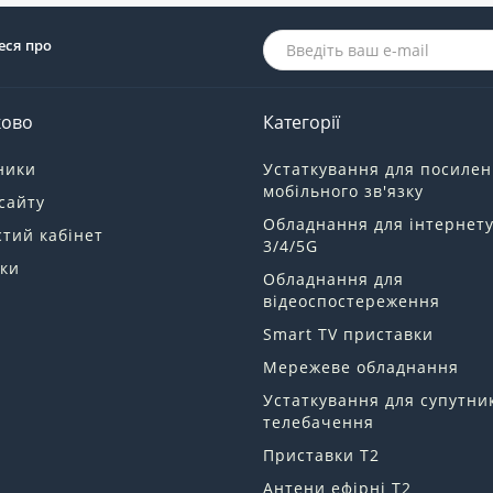
еся про
ково
Категорії
ники
Устаткування для посиле
мобільного зв'язку
сайту
Обладнання для інтернет
тий кабінет
3/4/5G
ки
Обладнання для
відеоспостереження
Smart TV приставки
Мережеве обладнання
Устаткування для супутни
телебачення
Приставки Т2
Антени ефірні Т2