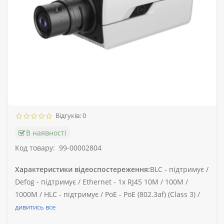
Відгуків: 0
В наявності
Код товару:
99-00002804
Характеристики відеоспостереження:
BLC -
підтримує /
Defog -
підтримує /
Ethernet -
1x RJ45 10M / 100M /
1000М /
HLC -
підтримує /
PoE -
PoE (802.3af) (Class 3) /
дивитись все