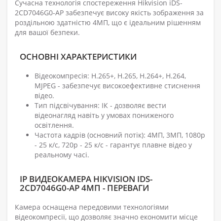
Сучасна технологія спостереження Hikvision iDS-
2CD7046G0-AP забезпечує високу якість зображення за
роздільною здатністю 4МП, що є ідеальним рішенням
для вашої безпеки.
ОСНОВНІ ХАРАКТЕРИСТИКИ
Відеокомпресія: H.265+, H.265, H.264+, H.264,
MJPEG - забезпечує високоефективне стиснення
відео.
Тип підсвічування: ІК - дозволяє вести
відеонагляд навіть у умовах пониженого
освітлення.
Частота кадрів (основний потік): 4МП, 3МП, 1080р
- 25 к/с, 720р - 25 к/с - гарантує плавне відео у
реальному часі.
IP ВИДЕОКАМЕРА HIKVISION IDS-
2CD7046G0-AP 4МП - ПЕРЕВАГИ
Камера оснащена передовими технологіями
відеокомпресії, що дозволяє значно економити місце