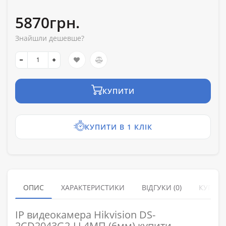
5870грн.
Знайшли дешевше?
КУПИТИ
КУПИТИ В 1 КЛІК
ОПИС
ХАРАКТЕРИСТИКИ
ВІДГУКИ (0)
КУПУЮ
IP видеокамера Hikvision DS-
2CD2043G2-LI 4МП (6мм) купити