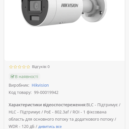
Відгуків: 0
В наявності
Виробник:
Hikvision
Код товару:
99-00019942
Характеристики відеоспостереження:
BLC -
Підтримує /
HLC -
Підтримує /
PoE -
802.3af /
ROI -
1 фіксована
область для основного потоку та додаткового потоку /
WDR -
120 дБ /
дивитись все