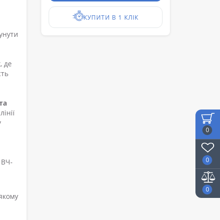
КУПИТИ В 1 КЛІК
унути
, де
сть
та
лінії
у
0
0
 ВЧ-
0
-якому