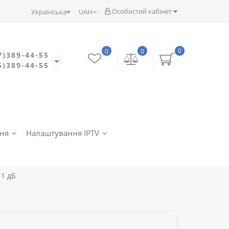
Особистий кабінет
Українська
UAH
0
0
0
7)389-44-55
5)389-44-55
ння
Налаштування IPTV
1 дБ