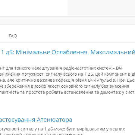
FAQ
1 дБ: Мінімальне Ослаблення, Максимальни
нт для тонкого налаштування радіочастотних систем –
ВЧ
 зниження потужності сигналу всього на 1 дБ, цей компонент від
ьна, але критично важлива корекція рівня ВЧ-імпульсів. При цьо
є збереження високої якості основного сигналу без внесення
актність та простота роблять встановлення та демонтаж у сист
 Застосування Атенюатора
потужності сигналу на 1 дБ може бути вирішальним у певних
й, коли цей атенюатор стає незамінним: