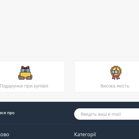
Подарунки при купівлі
Висока якість
еся про
ково
Категорії