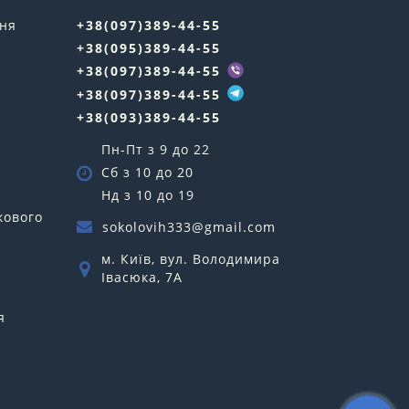
ння
+38(097)389-44-55
+38(095)389-44-55
у
+38(097)389-44-55
+38(097)389-44-55
+38(093)389-44-55
Пн-Пт з 9 до 22
Сб з 10 до 20
Нд з 10 до 19
кового
sokolovih333@gmail.com
м. Київ, вул. Володимира
Івасюка, 7А
я