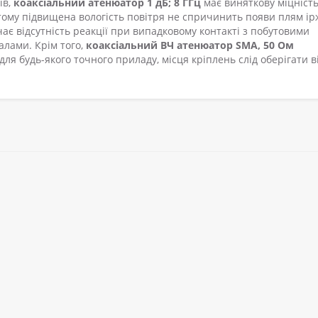
ів,
коаксіальний атенюатор 1 дБ; 8 ГГц
має виняткову міцність
, тому підвищена вологість повітря не спричинить появи плям ірж
ає відсутність реакції при випадковому контакті з побутовими
лами. Крім того,
коаксіальний ВЧ атенюатор SMA, 50 Ом
 для будь-якого точного приладу, місця кріплень слід оберігати в