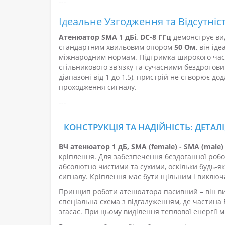
---
Ідеальне Узгодження та Відсутні
Атенюатор SMA 1 дБі, DC-8 ГГц
демонструє вид
стандартним хвильовим опором
50 Ом
, він ід
міжнародним нормам. Підтримка широкого час
стільникового зв'язку та сучасними бездротови
діапазоні від 1 до 1,5), пристрій не створює д
проходження сигналу.
---
КОНСТРУКЦІЯ ТА НАДІЙНІСТЬ: ДЕТА
ВЧ атенюатор 1 дБ, SMA (female) - SMA (male)
кріплення. Для забезпечення бездоганної робот
абсолютно чистими та сухими, оскільки будь-я
сигналу. Кріплення має бути щільним і виключ
Принцип роботи атенюатора пасивний – він ви
спеціальна схема з відгалуженням, де частина 
згасає. При цьому виділення теплової енергії 