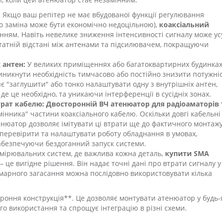
:
Якщо ваш репітер не має вбудованої функції регулювання
ого заміна може бути економічно недоцільною),
коаксіальний
нням. Навіть невелике зниження інтенсивності сигналу може ус
татній відстані між антенами та підсилювачем, покращуючи
 антен:
У великих приміщеннях або багатоквартирних будинках
иникнути необхідність тимчасово або постійно знизити потужні
яє "заглушити" або тонко налаштувати одну з внутрішніх антен,
е це необхідно, та уникаючи інтерференції в сусідніх зонах.
трат кабелю:
Двосторонній ВЧ атенюатор для радіоаматорів 
мінника" частини коаксіального кабелю. Оскільки довгі кабельні 
енюатор дозволяє імітувати ці втрати ще до фактичного монтаж
 перевірити та налаштувати роботу обладнання в умовах,
абезпечуючи бездоганний запуск системи.
мірювальних систем, де важлива кожна деталь,
купити SMA
– це вигідне рішення. Він надає точні дані про втрати сигналу у
сумарного загасання можна послідовно використовувати кілька
ороння конструкція**. Це дозволяє монтувати атенюатор у будь
о використання та спрощує інтеграцію в різні схеми.