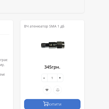
ВЧ атенюатор SMA 1 дБ
й
іграє
му,
345грн.
емі
КУПИТИ