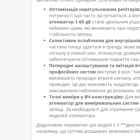
Оптимізація нерегульованих репітерів
потужності (що часто зустрічається, а й
атенюатор 1-60 дБ
стане ідеальним ріше
небажані шуми, які виникають при недос
стабільність зв'язку.
Селективне ослаблення для внутрішніх
частина площі здається в оренду, може в
сигналу в певній зоні. Атенюатор дозвол
забезпечуючи оптимальне покриття там, д
Попереднє налаштування та імітація в
професійних систем
виступає в ролі "за
викликають природні втрати сигналу, ат
проводки. Це дає можливість заздалегідь
максимально наближених до реальних, з
Точні виміри у ВЧ-конструкціях:
Для ви
атенюатор для вимірювальних систем
зв'язці. За необхідності для отримання 
моделей атенюатора.
Додатковою перевагою цієї моделі є її **двост
напрямку, що суттєво розширює можливості йог