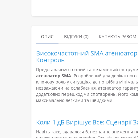
ОПИС
ВІДГУКИ (0)
КУПУЮТЬ РАЗОМ
Високочастотний SMA атенюатор 
Контроль
Представляємо точний та незамінний інструме
атенюатор SMA
. Розроблений для делікатного
ключову роль у ситуаціях, де потрібна мінімал
незважаючи на ослаблення, атенюатор гаранту
додаткових перешкод чи спотворень. Його комп
максимально легкими та швидкими.
---
Коли 1 дБ Вирішує Все: Сценарії
Навіть таке, здавалося б, незначне зниження 
високочастотних сценаріях. Ось кілька ситуаці