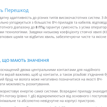
сть Перешкод
атну адаптивність до різних типів високочастотних систем. З й
еально узгоджується з більшістю ВЧ-приладів та кабелів, відпові
тотного діапазону до
8 ГГц
гарантує сумісність з усіма операто
ми технологіями. Завдяки низькому коефіцієнту стоячої хвилі (К
одаткових шумів чи відбитих хвиль, забезпечуючи чисте та якісне
ЛІ, ЩО МАЮТЬ ЗНАЧЕННЯ
оснащений двома центральними контактами для надійного
и вкрай важливо, щоб ці контакти, а також різьбові з'єднання 
кий бруд чи волога може негативно позначитися на якості ВЧ-
ати можливість розхитування.
користовує енергію самої системи. Всередині приладу знаходи
ВЧ-потоку (рівно 1 дБ) відокремлюється від основного і поступов
мінімальне та абсолютно невідчутне на корпусі пристрою.