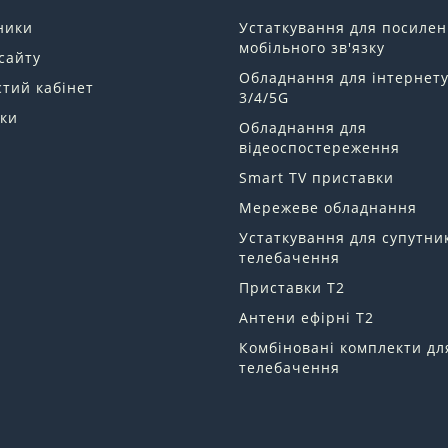
ники
Устаткування для посиле
мобільного зв'язку
сайту
Обладнання для інтернет
тий кабінет
3/4/5G
ки
Обладнання для
відеоспостереження
Smart TV приставки
Мережеве обладнання
Устаткування для супутни
телебачення
Приставки Т2
Антени ефірні Т2
Комбіновані комплекти дл
телебачення