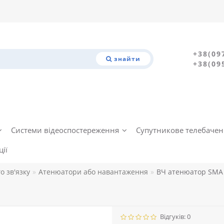
+38(09
знайти
+38(09
Системи відеоспостереження
Супутникове телебаче
ії
о зв'язку
Атенюатори або навантаження
ВЧ атенюатор SMA 
Відгуків: 0