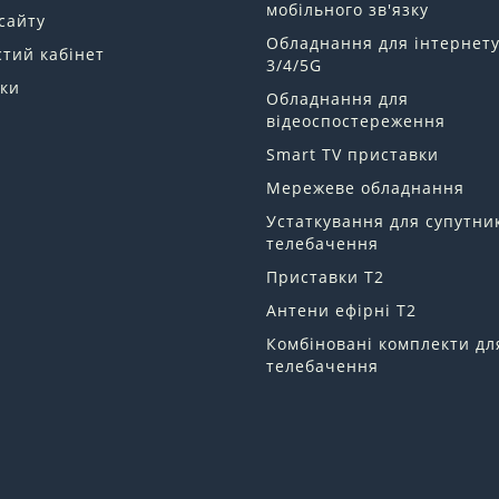
мобільного зв'язку
сайту
Обладнання для інтернет
тий кабінет
3/4/5G
ки
Обладнання для
відеоспостереження
Smart TV приставки
Мережеве обладнання
Устаткування для супутни
телебачення
Приставки Т2
Антени ефірні Т2
Комбіновані комплекти дл
телебачення