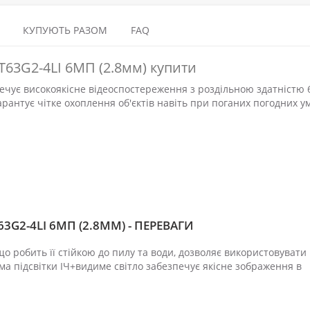
КУПУЮТЬ РАЗОМ
FAQ
T63G2-4LI 6МП (2.8мм) купити
печує високоякісне відеоспостереження з роздільною здатністю 
арантує чітке охоплення об'єктів навіть при поганих погодних у
3G2-4LI 6МП (2.8ММ) - ПЕРЕВАГИ
о робить її стійкою до пилу та води, дозволяє використовувати
ма підсвітки ІЧ+видиме світло забезпечує якісне зображення в