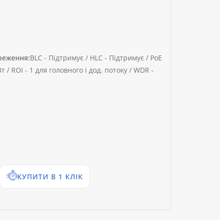
реження:
BLC -
Підтримує /
HLC -
Підтримує /
PoE
Вт /
ROI -
1 для головного і дод. потоку /
WDR -
КУПИТИ В 1 КЛІК