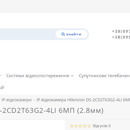
+38(09
знайти
+38(09
Системи відеоспостереження
Супутникове телебаче
ії
IP-відеокамери
IP відеокамера Hikvision DS-2CD2T63G2-4LI 6М
S-2CD2T63G2-4LI 6МП (2.8мм)
Відгуків: 0