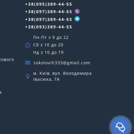
+38(095)389-44-55
у
+38(097)389-44-55
+38(097)389-44-55
+38(093)389-44-55
Пн-Пт з 9 до 22
Сб з 10 до 20
Нд з 10 до 19
кового
sokolovih333@gmail.com
м. Київ, вул. Володимира
Івасюка, 7А
я