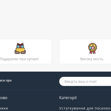
Подарунки при купівлі
Висока якість
еся про
ково
Категорії
ники
Устаткування для посиле