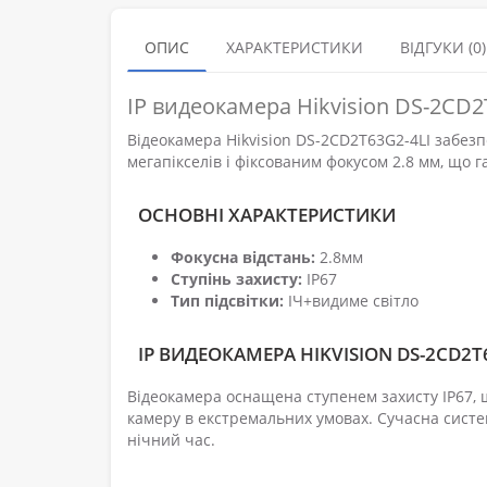
ОПИС
ХАРАКТЕРИСТИКИ
ВІДГУКИ (0)
IP видеокамера Hikvision DS-2CD2
Відеокамера Hikvision DS-2CD2T63G2-4LI забез
мегапікселів і фіксованим фокусом 2.8 мм, що г
ОСНОВНІ ХАРАКТЕРИСТИКИ
Фокусна відстань:
2.8мм
Ступінь захисту:
IP67
Тип підсвітки:
ІЧ+видиме світло
IP ВИДЕОКАМЕРА HIKVISION DS-2CD2T6
Відеокамера оснащена ступенем захисту IP67, щ
камеру в екстремальних умовах. Сучасна систе
нічний час.