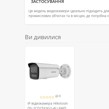
ЗАСТОСУВАННЯ
Ця модель видеокамери ідеально підходить дл
промислових об'єктах та в місцях, де потрібна 
Ви дивилися
0
IP відеокамера Hikvision
DS-2CD2T63G2-4LI 6МП