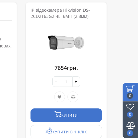
IP відеокамера Hikvision DS-
2CD2T63G2-4LI 6МП (2.8мм)
6
мовах.
7654грн.
0
0
КУПИТИ
КУПИТИ В 1 КЛІК
0