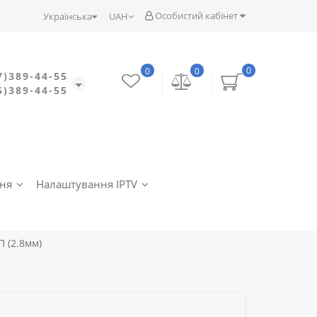
Особистий кабінет
Українська
UAH
0
0
0
7)389-44-55
5)389-44-55
ння
Налаштування IPTV
П (2.8мм)