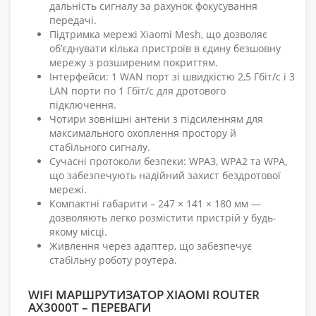
дальність сигналу за рахунок фокусування
передачі.
Підтримка мережі Xiaomi Mesh, що дозволяє
об’єднувати кілька пристроїв в єдину безшовну
мережу з розширеним покриттям.
Інтерфейси: 1 WAN порт зі швидкістю 2,5 Гбіт/с і 3
LAN порти по 1 Гбіт/с для дротового
підключення.
Чотири зовнішні антени з підсиленням для
максимального охоплення простору й
стабільного сигналу.
Сучасні протоколи безпеки: WPA3, WPA2 та WPA,
що забезпечують надійний захист бездротової
мережі.
Компактні габарити – 247 × 141 × 180 мм —
дозволяють легко розмістити пристрій у будь-
якому місці.
Живлення через адаптер, що забезпечує
стабільну роботу роутера.
WIFI МАРШРУТИЗАТОР XIAOMI ROUTER
AX3000T – ПЕРЕВАГИ