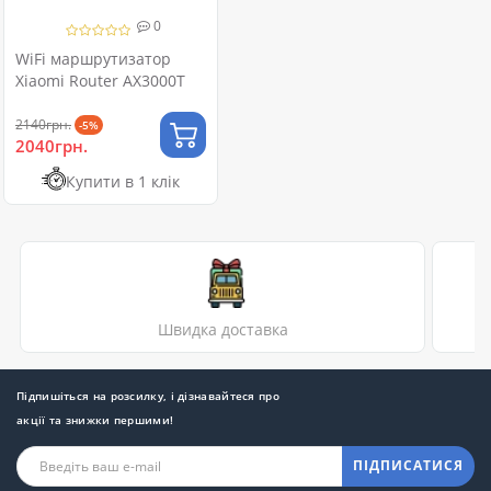
0
WiFi маршрутизатор
Xiaomi Router AX3000T
2140грн.
-5%
2040грн.
Купити в 1 клік
Швидка доставка
Підпишіться на розсилку, і дізнавайтеся про
акції та знижки першими!
ПІДПИСАТИСЯ