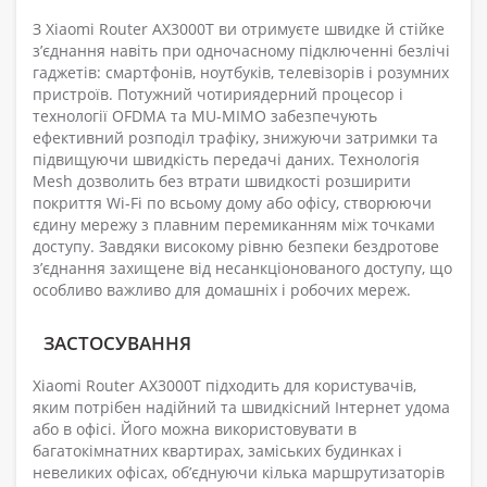
З Xiaomi Router AX3000T ви отримуєте швидке й стійке
з’єднання навіть при одночасному підключенні безлічі
гаджетів: смартфонів, ноутбуків, телевізорів і розумних
пристроїв. Потужний чотириядерний процесор і
технології OFDMA та MU-MIMO забезпечують
ефективний розподіл трафіку, знижуючи затримки та
підвищуючи швидкість передачі даних. Технологія
Mesh дозволить без втрати швидкості розширити
покриття Wi-Fi по всьому дому або офісу, створюючи
єдину мережу з плавним перемиканням між точками
доступу. Завдяки високому рівню безпеки бездротове
з’єднання захищене від несанкціонованого доступу, що
особливо важливо для домашніх і робочих мереж.
ЗАСТОСУВАННЯ
Xiaomi Router AX3000T підходить для користувачів,
яким потрібен надійний та швидкісний Інтернет удома
або в офісі. Його можна використовувати в
багатокімнатних квартирах, заміських будинках і
невеликих офісах, об’єднуючи кілька маршрутизаторів