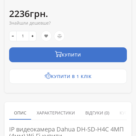
2236грн.
Знайшли дешевше?
КУПИТИ
КУПИТИ В 1 КЛІК
ОПИС
ХАРАКТЕРИСТИКИ
ВІДГУКИ (0)
КУПУЮ
IP видеокамера Dahua DH-SD-H4C 4МП
(4мм) Wi-Fi купити