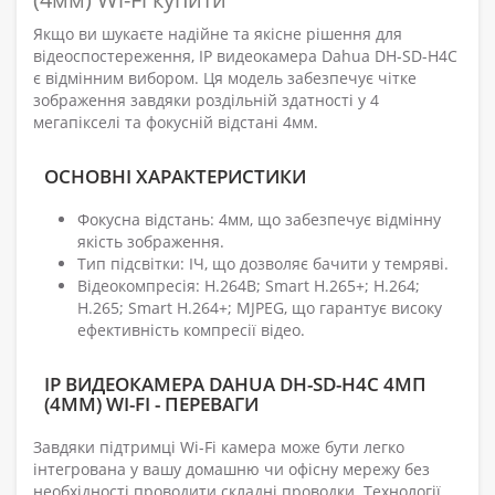
Якщо ви шукаєте надійне та якісне рішення для
відеоспостереження, IP видеокамера Dahua DH-SD-H4C
є відмінним вибором. Ця модель забезпечує чітке
зображення завдяки роздільній здатності у 4
мегапікселі та фокусній відстані 4мм.
ОСНОВНІ ХАРАКТЕРИСТИКИ
Фокусна відстань: 4мм, що забезпечує відмінну
якість зображення.
Тип підсвітки: ІЧ, що дозволяє бачити у темряві.
Відеокомпресія: H.264B; Smart H.265+; H.264;
H.265; Smart H.264+; MJPEG, що гарантує високу
ефективність компресії відео.
IP ВИДЕОКАМЕРА DAHUA DH-SD-H4C 4МП
(4ММ) WI-FI - ПЕРЕВАГИ
Завдяки підтримці Wi-Fi камера може бути легко
інтегрована у вашу домашню чи офісну мережу без
необхідності проводити складні проводки. Технології