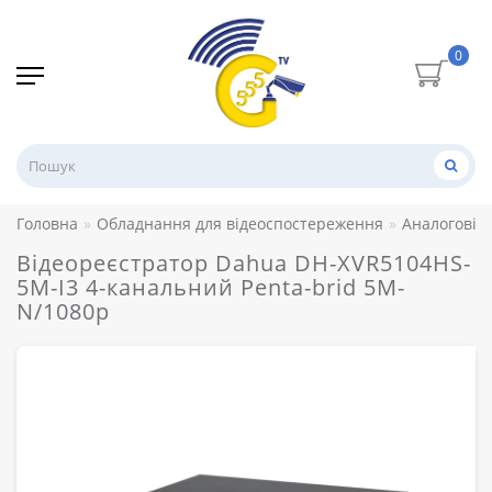
0
Головна
Обладнання для відеоспостереження
Аналогові 
Відеореєстратор Dahua DH-XVR5104HS-
5M-I3 4-канальний Penta-brid 5M-
N/1080p