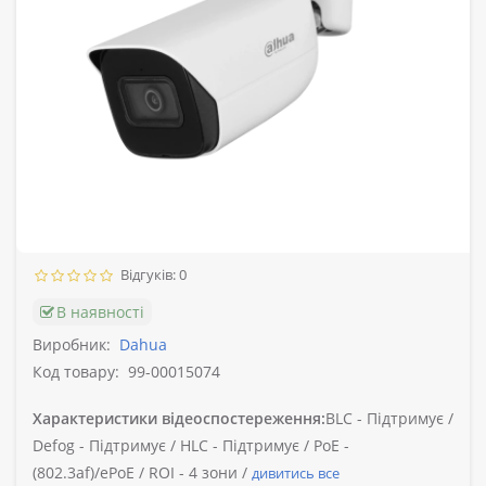
Відгуків: 0
В наявності
Виробник:
Dahua
Код товару:
99-00015074
Характеристики відеоспостереження:
BLC -
Підтримує /
Defog -
Підтримує /
HLC -
Підтримує /
PoE -
(802.3af)/ePoE /
ROI -
4 зони /
дивитись все