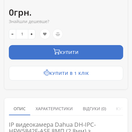
0грн.
Знайшли дешевше?
КУПИТИ
КУПИТИ В 1 КЛІК
ОПИС
ХАРАКТЕРИСТИКИ
ВІДГУКИ (0)
КУПУЮ
IP видеокамера Dahua DH-IPC-
HFW5842E-ASE 8МП (2.8мм) з