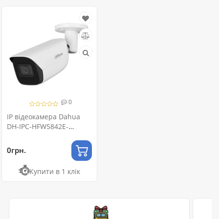
0
IP відеокамера Dahua
DH-IPC-HFW5842E-
ASE 8МП (2.8мм) з
мікрофоном
0грн.
Купити в 1 клік