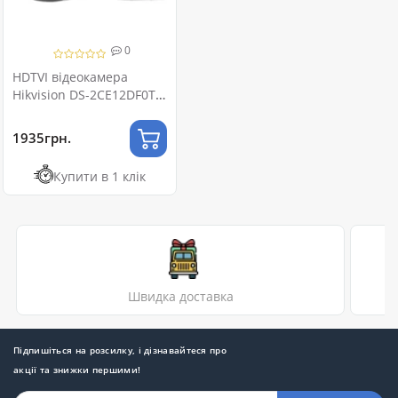
0
HDTVI відеокамера
Hikvision DS-2CE12DF0T-F
2МП (2.8мм)
1935грн.
Купити в 1 клік
Швидка доставка
Підпишіться на розсилку, і дізнавайтеся про
акції та знижки першими!