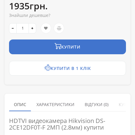
1935грн.
Знайшли дешевше?
КУПИТИ
КУПИТИ В 1 КЛІК
ОПИС
ХАРАКТЕРИСТИКИ
ВІДГУКИ (0)
КУПУЮ
HDTVI видеокамера Hikvision DS-
2CE12DF0T-F 2МП (2.8мм) купити