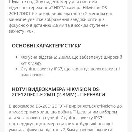
Шукаєте надійну видеокамеру для системи
відеоспостереження? HDTVI камера Hikvision DS-
2CE12DF0T-F з роздільною здатністю 2 мегапікселі
забезпечує чітке зображення завдяки оптиці з
фокусною відстанню 2.8мм та високим ступенем
захисту IP67.
ОСНОВНІ ХАРАКТЕРИСТИКИ
Фокусна відстань: 2.8мм, що забезпечує широкий
кут огляду.
Ступінь захисту IP67, що гарантує вологозахист і
пилозахист.
HDTVI ВИДЕОКАМЕРА HIKVISION DS-
2CE12DF0T-F 2МП (2.8ММ) - ПЕРЕВАГИ
Відеокамера DS-2CE12DF0T-F вирізняється стійкістю до
атмосферних явищ, що робить її ідеальним вибором
для установки на вулиці. Ступінь захисту IP67
підтверджує, що камера витримає будь-які погодні
умови, а фокусна відстань 2.8мм дозволяє охопити