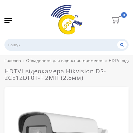
0
Головна
Обладнання для відеоспостереження
HDTVI відео
HDTVI відеокамера Hikvision DS-
2CE12DF0T-F 2МП (2.8мм)