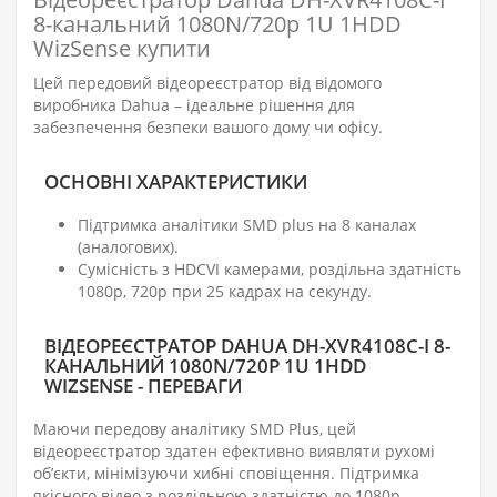
8-канальний 1080N/720p 1U 1HDD
WizSense купити
Цей передовий відеореєстратор від відомого
виробника Dahua – ідеальне рішення для
забезпечення безпеки вашого дому чи офісу.
ОСНОВНІ ХАРАКТЕРИСТИКИ
Підтримка аналітики SMD plus на 8 каналах
(аналогових).
Сумісність з HDCVI камерами, роздільна здатність
1080p, 720p при 25 кадрах на секунду.
ВІДЕОРЕЄСТРАТОР DAHUA DH-XVR4108C-I 8-
КАНАЛЬНИЙ 1080N/720P 1U 1HDD
WIZSENSE - ПЕРЕВАГИ
Маючи передову аналітику SMD Plus, цей
відеореєстратор здатен ефективно виявляти рухомі
об’єкти, мінімізуючи хибні сповіщення. Підтримка
якісного відео з роздільною здатністю до 1080p