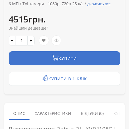
6 МП /
TVI камери -
1080p, 720p 25 к/с /
дивитись все
4515грн.
Знайшли дешевше?
КУПИТИ
КУПИТИ В 1 КЛІК
ОПИС
ХАРАКТЕРИСТИКИ
ВІДГУКИ (0)
КУПУЮ
Відеореєстратор Dahua DH-XVR4108C-I