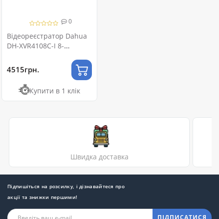
0
Відеореєстратор Dahua
DH-XVR4108C-I 8-
канальний 1080N/720p
1U 1HDD WizSense
4515грн.
Купити в 1 клік
Швидка доставка
Підпишіться на розсилку, і дізнавайтеся про
акції та знижки першими!
ПІДПИСАТИСЯ