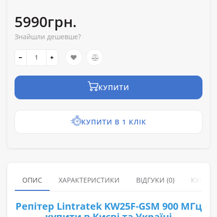
5990грн.
Знайшли дешевше?
КУПИТИ
КУПИТИ В 1 КЛІК
ОПИС
ХАРАКТЕРИСТИКИ
ВІДГУКИ (0)
КУПУЮ
Репітер Lintratek KW25F-GSM 900 МГц
купити в Києві та Україні