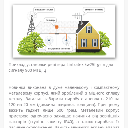
Приклад установки репітера Lintratek kw25f-gsm для
сигналу 900 МГцГц
Новинка виконана в дуже маленькому і компактному
металевому корпусі, який зроблений з міцного сплаву
металу. Загальні габарити виробу становлять 210 на
120 на 20 мм (довжина, ширина, товщина). При цьому
важить гаджет лише 500 грам. Металевий корпус
пристрою одночасно захищає начинки від зовнішніх
факторів (ступінь захисту IP40), а також виробляє їх
пасивне охолодження. Замість звичного екрану апарат