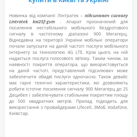
Новинка від компанії Лінтратек –
підсилювач сигналу
Lintratek kw25f-gsm
. Апарат призначений для
посилення нестабільного мобільного бездротового
сигналу в частотному діапазоні 900 Мегагерц.
Віднедавна на території України мобільні оператори
почали запускати на даній частоті послуги мобільного
інтернету за технологією 4G LTE. Крім цього, на ній
надається послуга голосового зв'язку. Таким чином, за
наявності покриття оператора, що використовується
на даній частоті, представлений підсилювач може
забезпечити обидві послуги одночасно. Також девайс
має гарні технічні характеристики, які дозволяють
робити істотне посилення сигналу 900 Мегагерц до 25
Децибел і забезпечувати стабільним покриттям площу
до 500 квадратних метрів. Прилад підходить для
використання з провайдерами Lifecell, 3Моб, Vodafone,
Київстар.