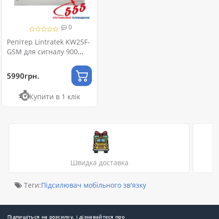
0
Репітер Lintratek KW25F-
GSM для сигналу 900
МГц
5990грн.
Купити в 1 клік
Швидка доставка
Теги:
Підсилювач мобільного зв'язку
Підпишіться на розсилку, і дізнавайтеся про