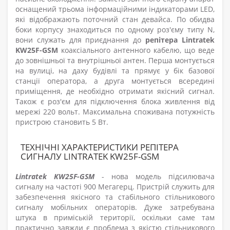
оснащений трьома інформаційними індикаторами LED,
які відображають поточний стан девайса. По обидва
боки корпусу знаходиться по одному роз'єму типу N,
вони служать для приєднання до
репітера Lintratek
KW25F-GSM
коаксіального антенного кабелю, що веде
до зовнішньої та внутрішньої антен. Перша монтується
на вулиці, на даху будівлі та прямує у бік базової
станції оператора, а друга монтується всередині
приміщення, де необхідно отримати якісний сигнал.
Також є роз'єм для підключення блока живлення від
мережі 220 вольт. Максимальна споживана потужність
пристрою становить 5 Вт.
ТЕХНІЧНІ ХАРАКТЕРИСТИКИ РЕПІТЕРА
СИГНАЛУ LINTRATEK KW25F-GSM
Lintratek KW25F-GSM
- нова модель підсилювача
сигналу на частоті 900 Мегагерц. Пристрій служить для
забезпечення якісного та стабільного стільникового
сигналу мобільних операторів. Дуже затребувана
штука в приміській території, оскільки саме там
практично завжди є проблема з якістю стільникового