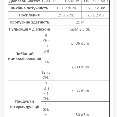
Діапазон частот
GSM
890 ~ 915 MHz
935 ~ 960 MHz
Вихідна потужність
13 ± 2 dBm
16 ± 2 dBm
Посилення
25 ± 2 dB
25 ± 2 dB
Пропускна здатність
25 M
Пульсація у діапазоні
GSM ≤ 5 dB
9
KHz
≤ -36 dBm
~ 1
GHz
Побічний
1
випромінювання
GHz
~
≤ -30 dBm
12.75
GHz
9
KHz
≤ -36 dBm
~ 1
GHz
Продукти
1
інтермодуляції
GHz
~
≤ -30 dBm