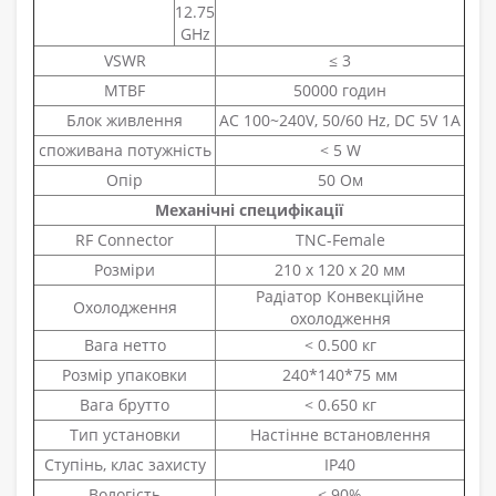
12.75
GHz
VSWR
≤ 3
MTBF
50000 годин
Блок живлення
AC 100~240V, 50/60 Hz, DC 5V 1A
споживана потужність
< 5 W
Опір
50 Ом
Механічні специфікації
RF Connector
TNC-Female
Розміри
210 x 120 x 20 мм
Радіатор Конвекційне
Охолодження
охолодження
Вага нетто
< 0.500 кг
Розмір упаковки
240*140*75 мм
Вага брутто
< 0.650 кг
Тип установки
Настінне встановлення
Ступінь, клас захисту
IP40
Вологість
< 90%