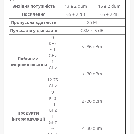
Вихідна потужність
13 ± 2 dBm
16 ± 2 dBm
Посилення
65 ± 2 dB
65 ± 2 dB
Пропускна здатність
25 M
Пульсація у діапазоні
GSM ≤ 5 dB
9
KHz
≤ -36 dBm
~ 1
GHz
Побічний
1
випромінювання
GHz
~
≤ -30 dBm
12.75
GHz
9
KHz
≤ -36 dBm
~ 1
GHz
Продукти
1
інтермодуляції
GHz
~
≤ -30 dBm