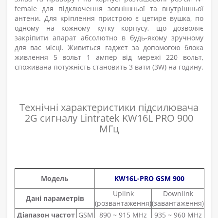
female для підключення зовнішньої та внутрішньої
антени. Для кріплення пристрою є цетире вушка, по
одному на кожному кутку корпусу, що дозволяє
закріпити апарат абсолютно в будь-якому зручному
для вас місці. Живиться гаджет за допомогою блока
живлення 5 вольт 1 ампер від мережі 220 вольт,
споживана потужність становить 3 вати (3W) на годину.
Технічні характеристики підсилювача
2G сигналу Lintratek KW16L PRO 900
МГц
Модель
KW16L-PRO GSM 900
Uplink
Downlink
Дані параметрів
(розвантаження)
(завантаження)
Діапазон частот
GSM
890 ~ 915 MHz
935 ~ 960 MHz