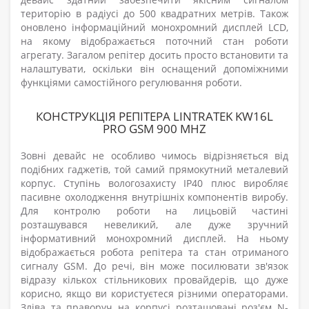
територію в радіусі до 500 квадратних метрів. Також
оновлено інформаційний монохромний дисплей LCD,
на якому відображається поточний стан роботи
агрегату. Загалом репітер досить просто встановити та
налаштувати, оскільки він оснащений допоміжними
функціями самостійного регулювання роботи.
КОНСТРУКЦІЯ РЕПІТЕРА LINTRATEK KW16L
PRO GSM 900 MHZ
Зовні девайс не особливо чимось відрізняється від
подібних гаджетів, той самий прямокутний металевий
корпус. Ступінь вологозахисту IP40 плюс виробляє
пасивне охолодження внутрішніх компонентів виробу.
Для контролю роботи на лицьовій частині
розташувався невеликий, але дуже зручний
інформативний монохромний дисплей. На ньому
відображається робота репітера та стан отриманого
сигналу GSM. До речі, він може посилювати зв'язок
відразу кількох стільникових провайдерів, що дуже
корисно, якщо ви користуєтеся різними операторами.
Зліва та праворуч на корпусі розташовані роз'єм N-