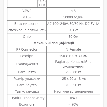
12.75
GHz
VSWR
≤ 3
MTBF
50000 годин
Блок живлення
AC 100~240V, 50/60 Hz, DC 5V 1A
споживана потужність
< 3 W
Опір
50 Ом
Механічні специфікації
RF Connector
N-Female
Розміри
150 x 100 x 30 мм
Радіатор Конвекційне
Охолодження
охолодження
Вага нетто
< 0.500 кг
Розмір упаковки
125 х 90 х 18 мм
Вага брутто
< 0.550 кг
Тип установки
Настінне встановлення
Ступінь, клас захисту
IP40
Вологість
< 90%