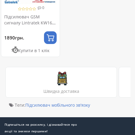
0
Підсилювач GSM
сигналу Lintratek KW16L
PRO 900 МГц
1890грн.
Купити в 1 клік
Швидка доставка
Теги:
Підсилювач мобільного зв'язку
Підпишіться на розсилку, і дізнавайтеся про
акції та знижки першими!