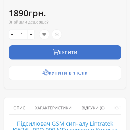
1890грн.
Знайшли дешевше?
КУПИТИ
КУПИТИ В 1 КЛІК
ОПИС
ХАРАКТЕРИСТИКИ
ВІДГУКИ (0)
КУПУЮ
Підсилювач GSM сигналу Lintratek
KW16L PRO 900 МГц купити в Києві та