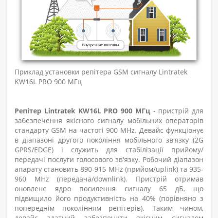
Приклад установки репітера GSM сигналу Lintratek
KW16L PRO 900 МГц
Репітер Lintratek KW16L PRO 900 МГц
- пристрій для
забезпечення якісного сигналу мобільних операторів
стандарту GSM на частоті 900 MHz. Девайс функціонує
в діапазоні другого покоління мобільного зв'язку (2G
GPRS/EDGE) і служить для стабілізації прийому/
передачі послуги голосового зв'язку. Робочий діапазон
апарату становить 890-915 MHz (прийом/uplink) та 935-
960 MHz (передача/downlink). Пристрій отримав
оновлене ядро посилення сигналу 65 дБ, що
підвищило його продуктивність на 40% (порівняно з
попереднім поколінням репітерів). Таким чином,
девайс здатний забезпечити якісним сигналом