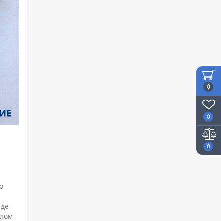
0
0
0
o
йде
алом