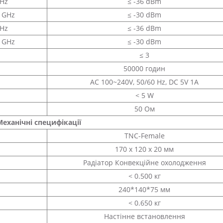
GHz
≤ -36 dBm
5 GHz
≤ -30 dBm
GHz
≤ -36 dBm
5 GHz
≤ -30 dBm
≤ 3
50000 годин
AC 100~240V, 50/60 Hz, DC 5V 1A
< 5 W
50 Ом
Механічні специфікації
TNC-Female
170 x 120 x 20 мм
Радіатор Конвекційне охолодження
< 0.500 кг
240*140*75 мм
< 0.650 кг
Настінне встановлення