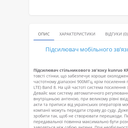
ОПИС
ХАРАКТЕРИСТИКИ
ВІДГУКИ (0)
Підсилювач мобільного зв'язк
Підсилювач стільникового зв'язку kunruo K
товсті стінки, що забезпечує хороше охолоджен
частотному діапазоні 900МГц, крім посилення го
LTE) Band 8. На цій частоті система посилення 
Девайс має систему автоматичного регулюванн
внутрішньою антеною, при великому рівні вхідн
акти та приписи від українських операторів мо
компанії можуть передати справу до суду. Дуж
зробити так, щоб не створювати перешкоди. П
передавальної повинна максимально бути розн
заводяться між собою антени. При необхідност