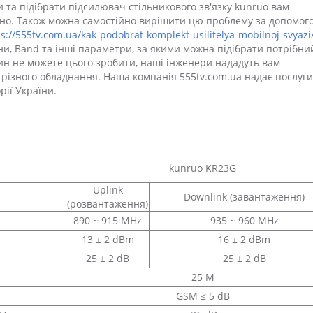
 та підібрати підсилювач стільникового зв'язку kunruo вам
вно. Також можна самостійно вирішити цю проблему за допомог
ps://555tv.com.ua/kak-podobrat-komplekt-usilitelya-mobilnoj-svyazi
они, Band та інші параметри, за якими можна підібрати потрібни
ин не можете цього зробити, наші інженери нададуть вам
 різного обладнання. Наша компанія 555tv.com.ua надає послуги
рії України.
kunruo KR23G
Uplink
Downlink (завантаження)
(розвантаження)
890 ~ 915 MHz
935 ~ 960 MHz
13 ± 2 dBm
16 ± 2 dBm
25 ± 2 dB
25 ± 2 dB
25 M
GSM ≤ 5 dB