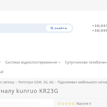
+38(09
знайти
+38(09
Системи відеоспостереження
Супутникове телебаче
ії
о зв'язку
Репітери GSM, 3G, 4G
Підсилювач мобільного сигна
гналу kunruo KR23G
Відгуків: 0