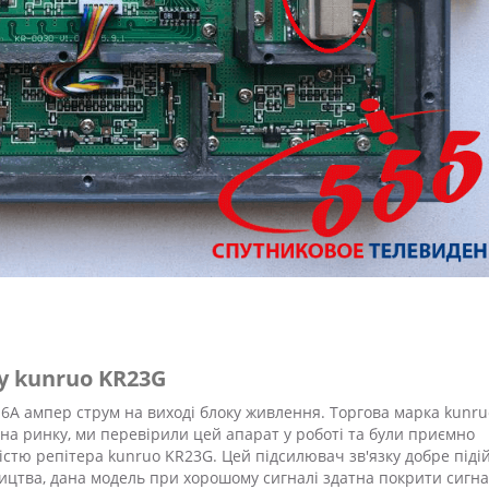
у kunruo KR23G
 6A ампер струм на виході блоку живлення. Торгова марка kunru
 на ринку, ми перевірили цей апарат у роботі та були приємно
істю репітера kunruo KR23G. Цей підсилювач зв'язку добре піді
ицтва, дана модель при хорошому сигналі здатна покрити сигн