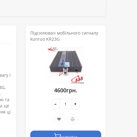
Підсилювач мобільного сигналу
kunruo KR23G
агу і
4G,
4600грн.
.
ою та
м, це
ння ці