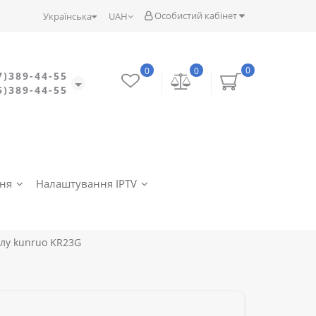
Особистий кабінет
Українська
UAH
0
0
0
7)389-44-55
5)389-44-55
ння
Налаштування IPTV
лу kunruo KR23G