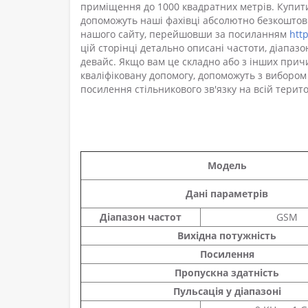
приміщення до 1000 квадратних метрів. Купити
допоможуть наші фахівці абсолютно безкошто
нашого сайту, перейшовши за посиланням
htt
цій сторінці детально описані частоти, діапаз
девайс. Якщо вам це складно або з інших прич
кваліфіковану допомогу, допоможуть з вибором
посилення стільникового зв'язку на всій терито
Модель
Дані параметрів
Діапазон частот
GSM
Вихідна потужність
Посилення
Пропускна здатність
Пульсація у діапазоні