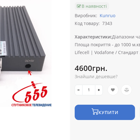
В наявності
Виробник:
Kunruo
Код товару:
7343
Характеристики:
Діапазони ча
Площа покриття -
до 1000 м.кв
Lifecell | Vodafone /
Стандарт з
4600грн.
Знайшли дешевше?
КУПИТИ