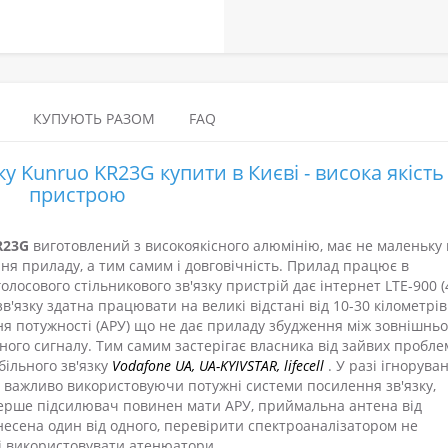
КУПУЮТЬ РАЗОМ
FAQ
у Kunruo KR23G купити в Києві - висока якість
пристрою
R23G
виготовлений з високоякісного алюмінію, має не маленьку в
ня приладу, а тим самим і довговічність. Прилад працює в
лосового стільникового зв'язку пристрій дає інтернет LTE-900 (
зв'язку здатна працювати на великі відстані від 10-30 кілометрів
я потужності (АРУ) що не дає приладу збудження між зовнішнь
ого сигналу. Тим самим застерігає власника від зайвих пробле
більного зв'язку
Vodafone UA, UA-KYIVSTAR, lifecell
. У разі ігнорува
е важливо використовуючи потужні системи посилення зв'язку,
ерше підсилювач повинен мати АРУ, приймальна антена від
есена один від одного, перевірити спектроаналізатором не
і використовувати атенюатори.