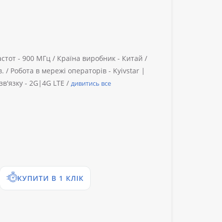
стот -
900 МГц /
Країна виробник -
Китай /
. /
Робота в мережі операторів -
Kyivstar |
в'язку -
2G|4G LTE /
дивитись все
КУПИТИ В 1 КЛІК