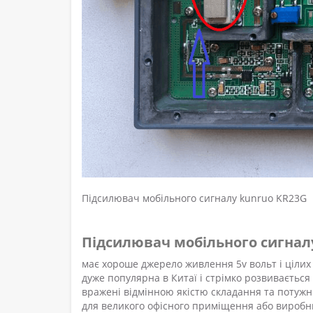
Підсилювач мобільного сигналу kunruo KR23G
Підсилювач мобільного сигнал
має хороше джерело живлення 5v вольт і цілих
дуже популярна в Китаї і стрімко розвивається
вражені відмінною якістю складання та потужн
для великого офісного приміщення або виробн