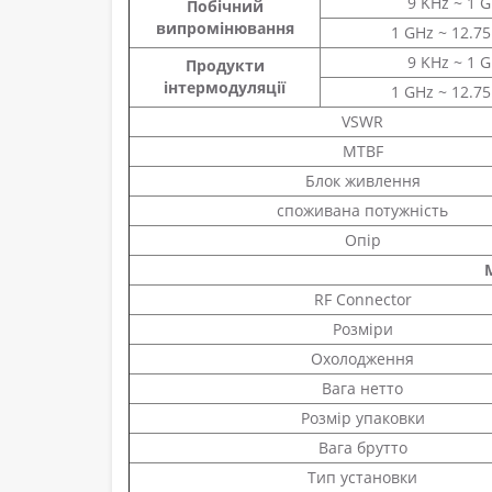
9 KHz ~ 1 
Побічний
випромінювання
1 GHz ~ 12.7
9 KHz ~ 1 
Продукти
інтермодуляції
1 GHz ~ 12.7
VSWR
MTBF
Блок живлення
споживана потужність
Опір
RF Connector
Розміри
Охолодження
Вага нетто
Розмір упаковки
Вага брутто
Тип установки