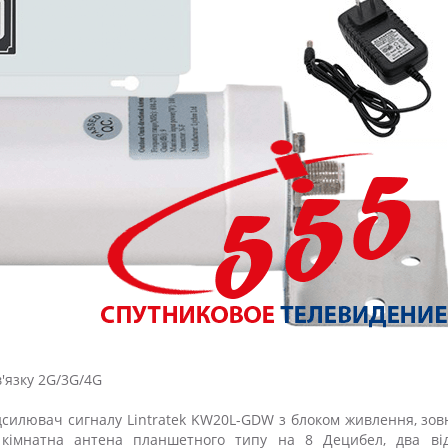
'язку 2G/3G/4G
ідсилювач сигналу Lintratek KW20L-GDW з блоком живлення, зо
кімнатна антена планшетного типу на 8 Децибел, два від