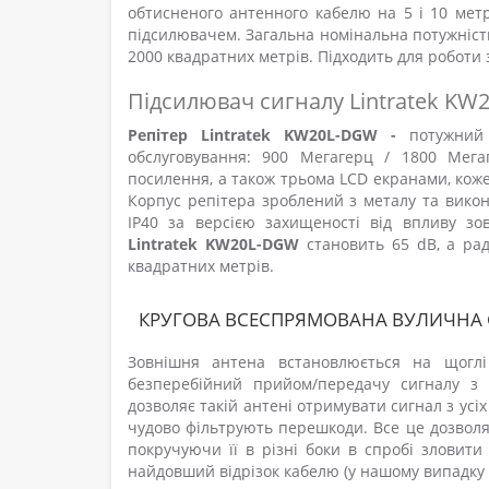
обтисненого антенного кабелю на 5 і 10 мет
підсилювачем. Загальна номінальна потужність
2000 квадратних метрів. Підходить для роботи
Підсилювач сигналу Lintratek KW
Репітер Lintratek KW20L-DGW -
потужний
обслуговування: 900 Мегагерц / 1800 Мег
посилення, а також трьома LCD екранами, коже
Корпус репітера зроблений з металу та вико
IP40 за версією захищеності від впливу зов
Lintratek KW20L-DGW
становить 65 dB, а ра
квадратних метрів.
КРУГОВА ВСЕСПРЯМОВАНА ВУЛИЧНА G
Зовнішня антена встановлюється на щоглі
безперебійний прийом/передачу сигналу з 
дозволяє такій антені отримувати сигнал з усі
чудово фільтрують перешкоди. Все це дозволяє
покручуючи її в різні боки в спробі зловит
найдовший відрізок кабелю (у нашому випадку 