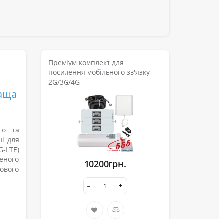
Преміум комплект для
посилення мобільного зв'язку
2G/3G/4G
раща
го та
ні для
G-LTE)
еного
10200грн.
сового