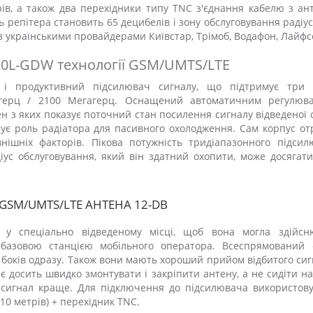
рів, а також два перехідники типу TNC з'єднання кабелю з ан
 репітера становить 65 децибелів і зону обслуговування радіу
 з українськими провайдерами Київстар, Трімоб, Водафон, Лайфс
20L-GDW технології GSM/UMTS/LTE
 і продуктивний підсилювач сигналу, що підтримує три 
агерц / 2100 Мегагерц. Оснащений автоматичним регулюв
н з яких показує поточний стан посилення сигналу відведеної 
нує роль радіатора для пасивного охолодження. Сам корпус от
нішніх факторів. Пікова потужність тридіапазонного підсил
діус обслуговування, який він здатний охопити, може досягат
SM/UMTS/LTE АНТЕНА 12-DB
 у спеціально відведеному місці, щоб вона могла здійсн
базовою станцією мобільного оператора. Всеспрямований 
х боків одразу. Також вони мають хороший прийом відбитого сиг
 досить швидко змонтувати і закріпити антену, а не сидіти на
и сигнал краще. Для підключення до підсилювача використову
10 метрів) + перехідник TNC.