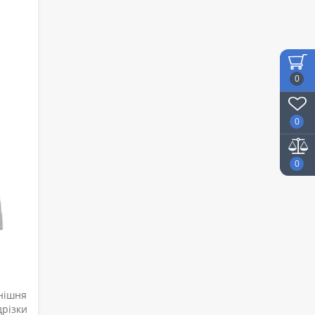
0
0
0
внішня
різки