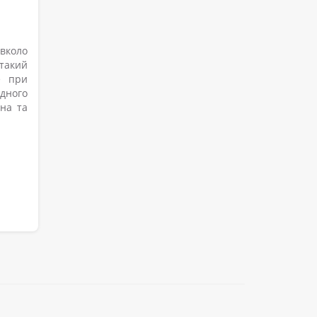
вколо
 такий
е при
одного
на та