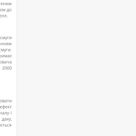
теним
сом до
елл.
смуги
анням
смуги.
римає
ювача
и 2000
ювати
ефект
налу і
 даху,
ється