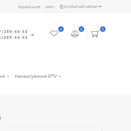
Особистий кабінет
Українська
UAH
0
0
0
7)389-44-55
5)389-44-55
ння
Налаштування IPTV
G