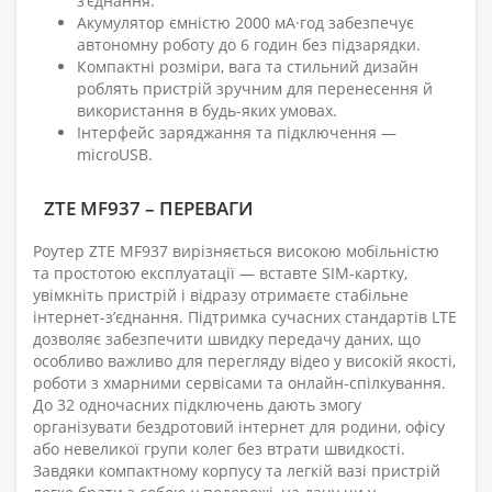
з’єднання.
Акумулятор ємністю 2000 мА·год забезпечує
автономну роботу до 6 годин без підзарядки.
Компактні розміри, вага та стильний дизайн
роблять пристрій зручним для перенесення й
використання в будь-яких умовах.
Інтерфейс заряджання та підключення —
microUSB.
ZTE MF937 – ПЕРЕВАГИ
Роутер ZTE MF937 вирізняється високою мобільністю
та простотою експлуатації — вставте SIM-картку,
увімкніть пристрій і відразу отримаєте стабільне
інтернет-з’єднання. Підтримка сучасних стандартів LTE
дозволяє забезпечити швидку передачу даних, що
особливо важливо для перегляду відео у високій якості,
роботи з хмарними сервісами та онлайн-спілкування.
До 32 одночасних підключень дають змогу
організувати бездротовий інтернет для родини, офісу
або невеликої групи колег без втрати швидкості.
Завдяки компактному корпусу та легкій вазі пристрій