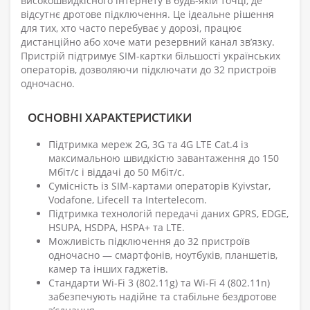
високошвидкісного інтернету в будь-якій точці, де
відсутнє дротове підключення. Це ідеальне рішення
для тих, хто часто перебуває у дорозі, працює
дистанційно або хоче мати резервний канал зв’язку.
Пристрій підтримує SIM-картки більшості українських
операторів, дозволяючи підключати до 32 пристроїв
одночасно.
ОСНОВНІ ХАРАКТЕРИСТИКИ
Підтримка мереж 2G, 3G та 4G LTE Cat.4 із
максимальною швидкістю завантаження до 150
Мбіт/с і віддачі до 50 Мбіт/с.
Сумісність із SIM-картами операторів Kyivstar,
Vodafone, Lifecell та Intertelecom.
Підтримка технологій передачі даних GPRS, EDGE,
HSUPA, HSDPA, HSPA+ та LTE.
Можливість підключення до 32 пристроїв
одночасно — смартфонів, ноутбуків, планшетів,
камер та інших гаджетів.
Стандарти Wi-Fi 3 (802.11g) та Wi-Fi 4 (802.11n)
забезпечують надійне та стабільне бездротове