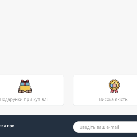
Подарунки при купівлі
Висока якість
еся про