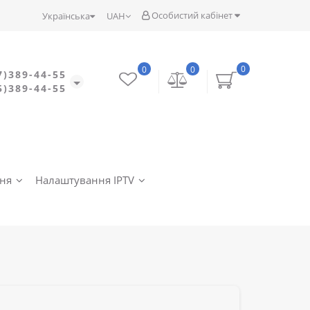
Особистий кабінет
Українська
UAH
0
0
0
7)389-44-55
5)389-44-55
ння
Налаштування IPTV