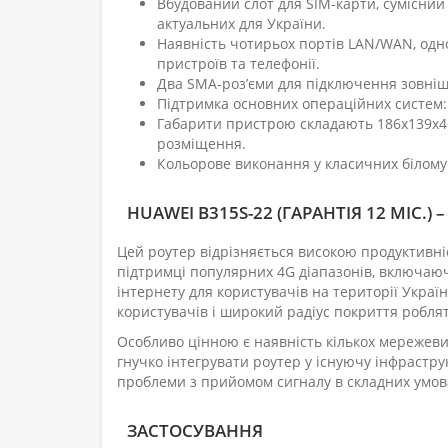
Вбудований слот для SIM-карти, сумісний
актуальних для України.
Наявність чотирьох портів LAN/WAN, одно
пристроїв та телефонії.
Два SMA-роз’єми для підключення зовнішн
Підтримка основних операційних систем: Wi
Габарити пристрою складають 186х139х46 
розміщення.
Кольорове виконання у класичних білому т
HUAWEI B315S-22 (ГАРАНТІЯ 12 МІС.) 
Цей роутер відрізняється високою продуктивні
підтримці популярних 4G діапазонів, включаюч
інтернету для користувачів на території Украї
користувачів і широкий радіус покриття робля
Особливо цінною є наявність кількох мережеви
гнучко інтегрувати роутер у існуючу інфрастру
проблеми з прийомом сигналу в складних умова
ЗАСТОСУВАННЯ