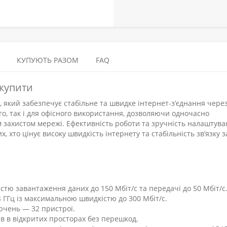
КУПУЮТЬ РАЗОМ
FAQ
 купити
, який забезпечує стабільне та швидке інтернет-з’єднання чере
го, так і для офісного використання, дозволяючи одночасно
им захистом мережі. Ефективність роботи та зручність налаштув
 хто цінує високу швидкість інтернету та стабільність зв’язку з
тю завантаження даних до 150 Мбіт/с та передачі до 50 Мбіт/с
,4 ГГц із максимальною швидкістю до 300 Мбіт/с.
ючень — 32 пристрої.
рів в відкритих просторах без перешкод.