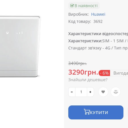
В наявності
Виробник:
Huawei
Код товару:
3692
Характеристики відеоспосте
Характеристики:
SIM -
1 SIM /
Стандарт зв'язку -
4G /
Тип пр
3490грн.
3290грн.
- 6%
Вигод
Знайшли дешевше?
КУПИТИ