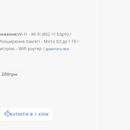
реження:
Wi-Fi -
Wi-Fi (802.11 b/g/n) /
Розширення пам'яті -
Micro SD до 1 Гб /
истрою -
WiFi роутер /
дивитись все
а
200грн.
КУПИТИ В 1 КЛІК