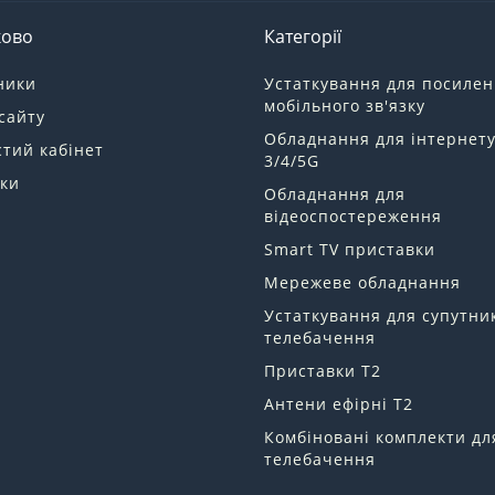
ково
Категорії
ники
Устаткування для посиле
мобільного зв'язку
сайту
Обладнання для інтернет
тий кабінет
3/4/5G
ки
Обладнання для
відеоспостереження
Smart TV приставки
Мережеве обладнання
Устаткування для супутни
телебачення
Приставки Т2
Антени ефірні Т2
Комбіновані комплекти дл
телебачення