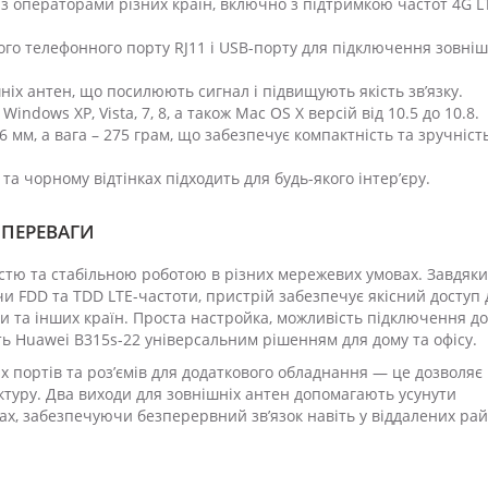
 з операторами різних країн, включно з підтримкою частот 4G L
го телефонного порту RJ11 і USB-порту для підключення зовніш
іх антен, що посилюють сигнал і підвищують якість зв’язку.
ndows XP, Vista, 7, 8, а також Mac OS X версій від 10.5 до 10.8.
мм, а вага – 275 грам, що забезпечує компактність та зручніст
а чорному відтінках підходить для будь-якого інтер’єру.
– ПЕРЕВАГИ
стю та стабільною роботою в різних мережевих умовах. Завдяки
и FDD та TDD LTE-частоти, пристрій забезпечує якісний доступ 
ни та інших країн. Проста настройка, можливість підключення до
ть Huawei B315s-22 універсальним рішенням для дому та офісу.
х портів та роз’ємів для додаткового обладнання — це дозволяє
ктуру. Два виходи для зовнішніх антен допомагають усунути
х, забезпечуючи безперервний зв’язок навіть у віддалених рай