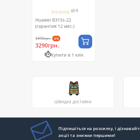
0
Huawei B315s-22
(гарантия 12 мес.)
3490грн.
-6%
3290грн.
Купити в 1 клік
Швидка доставка
Підпишіться на розсилку, і дізнавайт
акції та знижки першими!