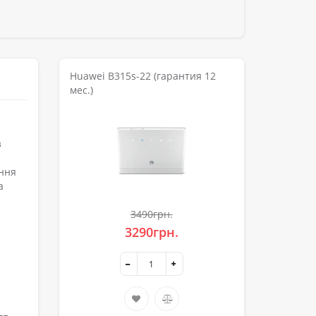
Huawei B315s-22 (гарантия 12
мес.)
з
ання
а
3490грн.
3290грн.
.