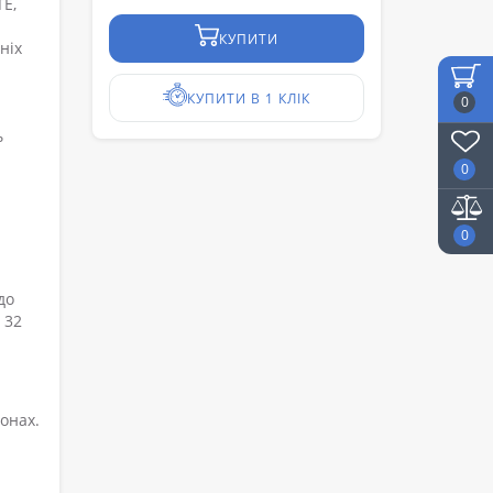
TE,
КУПИТИ
ніх
КУПИТИ В 1 КЛІК
0
ь
0
0
до
 32
онах.