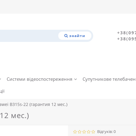
+38(09
знайти
+38(09
Системи відеоспостереження
Супутникове телебаче
ії
wei B315s-22 (гарантия 12 мес.)
12 мес.)
Відгуків: 0