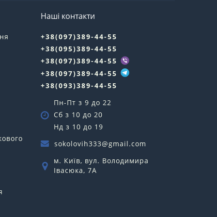
Наші контакти
ння
+38(097)389-44-55
+38(095)389-44-55
у
+38(097)389-44-55
+38(097)389-44-55
+38(093)389-44-55
Пн-Пт з 9 до 22
Сб з 10 до 20
Нд з 10 до 19
кового
sokolovih333@gmail.com
м. Київ, вул. Володимира
Івасюка, 7А
я