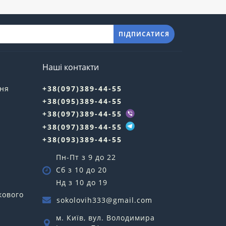
ПІДПИСАТИСЯ
Наші контакти
ння
+38(097)389-44-55
+38(095)389-44-55
у
+38(097)389-44-55
+38(097)389-44-55
+38(093)389-44-55
Пн-Пт з 9 до 22
Сб з 10 до 20
Нд з 10 до 19
кового
sokolovih333@gmail.com
м. Київ, вул. Володимира