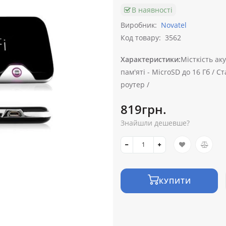
В наявності
Виробник:
Novatel
Код товару:
3562
Характеристики:
Місткість ак
пам'яті -
MicroSD до 16 Гб /
Ст
роутер /
819грн.
Знайшли дешевше?
КУПИТИ