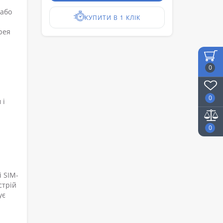
 або
КУПИТИ В 1 КЛІК
рея
0
0
 і
0
 SIM-
стрій
ує