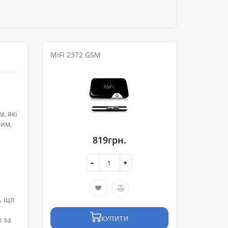
MiFi 2372 GSM
, які
тим,
819грн.
, що
КУПИТИ
х за