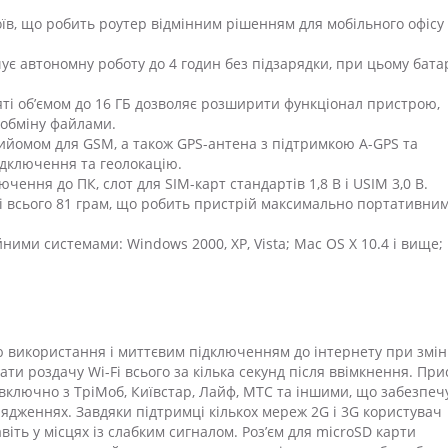
їв, що робить роутер відмінним рішенням для мобільного офісу
ує автономну роботу до 4 годин без підзарядки, при цьому бата
яті об’ємом до 16 ГБ дозволяє розширити функціонал пристрою,
 обміну файлами.
рийомом для GSM, а також GPS-антена з підтримкою A-GPS та
дключення та геолокацію.
чення до ПК, слот для SIM-карт стандартів 1,8 В і USIM 3,0 В.
і всього 81 грам, що робить пристрій максимально портативним
ними системами: Windows 2000, XP, Vista; Mac OS X 10.4 і вище;
ю використання і миттєвим підключенням до інтернету при зміні
ти роздачу Wi-Fi всього за кілька секунд після ввімкнення. При
 включно з ТріМоб, Київстар, Лайф, МТС та іншими, що забезпеч
дрядженнях. Завдяки підтримці кількох мереж 2G і 3G користувач
авіть у місцях із слабким сигналом. Роз’єм для microSD карти