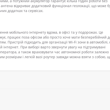
ими, а потужний акумулятор гарантує кілька годин роботи без
антена відкриває додатковий функціонал геолокації, що може б
их додатках та сервісах.
ення мобільного інтернету вдома, в офісі та у подорожах. Це
ожує, працює поза офісом або просто хоче мати безперебійний д
ям. Пристрій підходить для організації Wi-Fi зони в автомобілі, 
вий інтернет. При виборі варто звернути увагу на підтримувані
оператора, а також враховувати час автономної роботи залежно 
им розмірам і легкій вазі роутер завжди можна взяти з собою, 