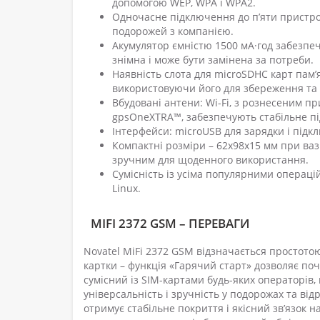
допомогою WEP, WPA і WPA2.
Одночасне підключення до п’яти пристро
подорожей з компанією.
Акумулятор ємністю 1500 мА·год забезпеч
знімна і може бути замінена за потреби.
Наявність слота для microSDHC карт пам’
використовуючи його для збереження та
Вбудовані антени: Wi-Fi, з рознесеним п
gpsOneXTRA™, забезпечують стабільне пі
Інтерфейси: microUSB для зарядки і підклю
Компактні розміри – 62х98х15 мм при ваз
зручним для щоденного використання.
Сумісність із усіма популярними операцій
Linux.
MIFI 2372 GSM – ПЕРЕВАГИ
Novatel MiFi 2372 GSM відзначається простото
картки – функція «Гарячий старт» дозволяє поча
сумісний із SIM-картами будь-яких операторів,
універсальність і зручність у подорожах та ві
отримує стабільне покриття і якісний зв’язок н