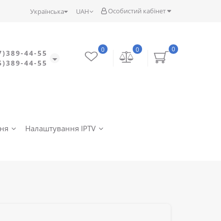
Особистий кабінет
Українська
UAH
0
0
0
7)389-44-55
5)389-44-55
ння
Налаштування IPTV