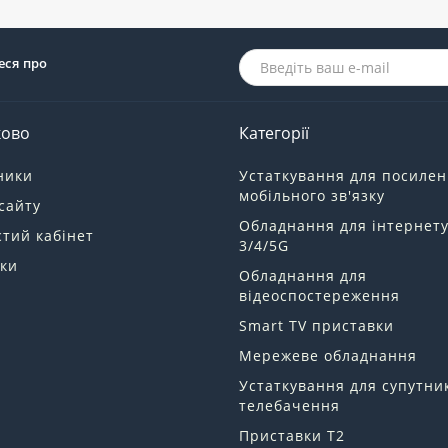
еся про
ково
Категорії
ники
Устаткування для посиле
мобільного зв'язку
сайту
Обладнання для інтернет
тий кабінет
3/4/5G
ки
Обладнання для
відеоспостереження
Smart TV приставки
Мережеве обладнання
Устаткування для супутни
телебачення
Приставки Т2