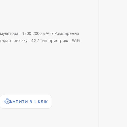
умулятора -
1500-2000 мАч /
Розширення
андарт зв'язку -
4G /
Тип пристрою -
WiFi
КУПИТИ В 1 КЛІК