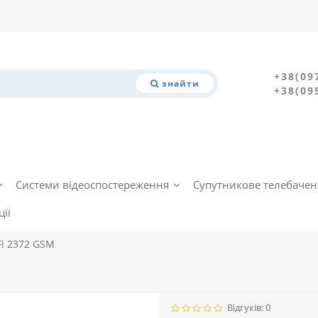
+38(09
знайти
+38(09
Системи відеоспостереження
Супутникове телебаче
ії
Fi 2372 GSM
Відгуків: 0