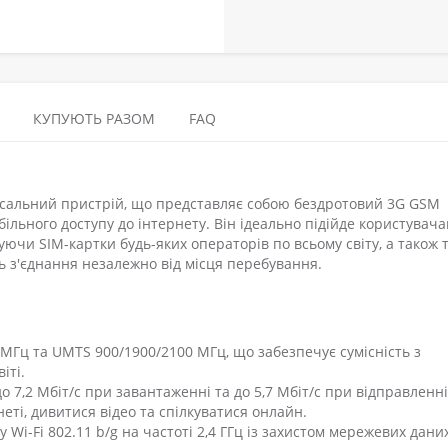
КУПУЮТЬ РАЗОМ
FAQ
ерсальний пристрій, що представляє собою бездротовий 3G GSM
льного доступу до інтернету. Він ідеально підійде користувачам
ючи SIM-картки будь-яких операторів по всьому світу, а також 
ть з'єднання незалежно від місця перебування.
МГц та UMTS 900/1900/2100 МГц, що забезпечує сумісність з
іті.
 7,2 Мбіт/с при завантаженні та до 5,7 Мбіт/с при відправленні
ті, дивитися відео та спілкуватися онлайн.
 Wi-Fi 802.11 b/g на частоті 2,4 ГГц із захистом мережевих дани