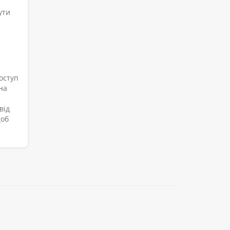
ути
оступ
на
від
щоб