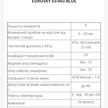
EUROSKY ES-003 BLUE
8
Кількість елементів
Впевнений прийом на відстані від
5 – 25 км.
базової станції:
470...862 (канали
Частотний діапазон у МГц:
21-69)
23
Коефіцієнт посилення в dBi:
Ом - 75
Вхідний опір (імпеданс):
Ом - 75
Опір кабелю зниження:
КСВ менше – 1.6
Коефіцієнт стоячої хвилі:
Допустиме вітрове навантаження, м/
до 40
с:
З - від - 60 до +60
Робоча температура:
5V (вольт)
Живлення: