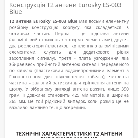
Конструкція Т2 антени Eurosky ES-003
Blue
Т2 антена Eurosky ES-003 Blue
має восьми елементну
розбірну конструкцію корпусу, яка складається із
чотирьох частин. Перша - це підстава антени
(алюмінієвий стрижень з чотирма елементами), друге -
два рефлектори (пластикові кріплення з алюмінієвими
елементами, служать для додаткового рівня
захоплення сигналу), третя - плата узгодження яка
збирає весь прийнятий антеною сигнал і передає його
по кабелю (пластиковий водонепроникний елемент з
F-коннектором для підключення кабелю), четверта
частина – залізний затискач для кріплення антени на
щоглу. У зібраному вигляді антена важить лише 350
грам, її довжина становить 425 міліметрів, а ширина
265 мм. Це той рідкісний випадок, коли розмір це не
важливо, важливо те, що всередині.
ТЕХНІЧНІ ХАРАКТЕРИСТИКИ Т2 АНТЕНИ