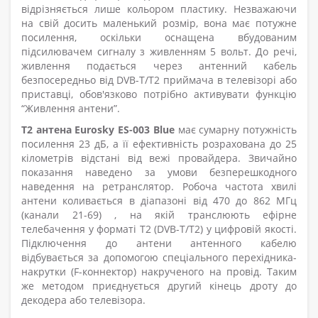
відрізняється лише кольором пластику. Незважаючи
на свій досить маленький розмір, вона має потужне
посилення, оскільки оснащена вбудованим
підсилювачем сигналу з живленням 5 вольт. До речі,
живлення подається через антенний кабель
безпосередньо від DVB-T/T2 приймача в телевізорі або
приставці, обов'язково потрібно активувати функцію
“Живлення антени”.
Т2 антена Eurosky ES-003 Blue
має сумарну потужність
посилення 23 дБ, а її ефективність розрахована до 25
кілометрів відстані від вежі провайдера. Звичайно
показання наведено за умови безперешкодного
наведення на ретранслятор. Робоча частота хвилі
антени коливається в діапазоні від 470 до 862 МГц
(канали 21-69)
, на якій транслюють ефірне
телебачення у форматі T2 (DVB-T/T2) у цифровій якості.
Підключення до антени антенного кабелю
відбувається за допомогою спеціального перехідника-
накрутки (F-коннектор) накрученого на провід. Таким
же методом приєднується другий кінець дроту до
декодера або телевізора.