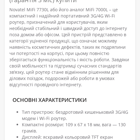
Novatel MiFi 7730L або його аналог MiFi 7000L – це
компактний і надійний портативний 3G/4G Wi-Fi
роутер, призначений для користувачів, яким
необхідний стабільний і швидкий доступ до інтернету
поза домом або офісом. Цей пристрій представлено в
категорії уціненої продукції, що означає можливу
наявність косметичних дефектів, таких як подряпини
чи потертості на корпусі, при цьому повністю
зберігається функціональність і якість роботи. Завдяки
своїй мобільності та підтримці сучасних стандартів
зв’язку, цей роутер стане відмінним рішенням для
ділових поїздок, подорожей або роботи в умовах
відсутності провідного інтернету.
ОСНОВНІ ХАРАКТЕРИСТИКИ
Тип пристрою: бездротовий кишеньковий 3G/4G
модем і Wi-Fi роутер.
Компактні розміри: 109 x 67 x 18 мм, вага — 130
грамів.
Дисплей: яскравий кольоровий TFT екран