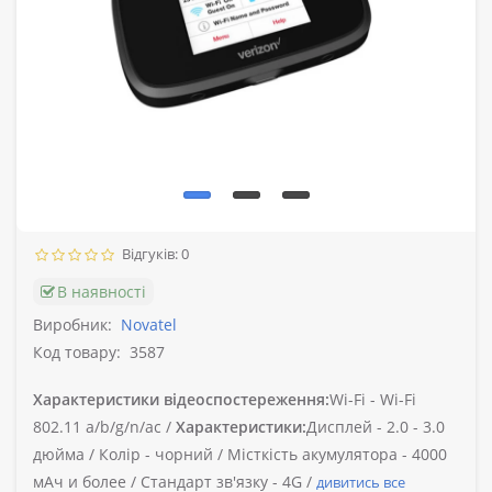
Відгуків: 0
В наявності
Виробник:
Novatel
Код товару:
3587
Характеристики відеоспостереження:
Wi-Fi -
Wi-Fi
802.11 a/b/g/n/ac /
Характеристики:
Дисплей -
2.0 - 3.0
дюйма /
Колір -
чорний /
Місткість акумулятора -
4000
мАч и более /
Стандарт зв'язку -
4G /
дивитись все