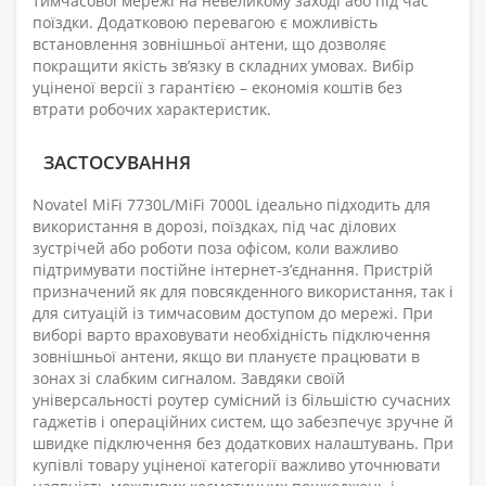
тимчасової мережі на невеликому заході або під час
поїздки. Додатковою перевагою є можливість
встановлення зовнішньої антени, що дозволяє
покращити якість зв’язку в складних умовах. Вибір
уціненої версії з гарантією – економія коштів без
втрати робочих характеристик.
ЗАСТОСУВАННЯ
Novatel MiFi 7730L/MiFi 7000L ідеально підходить для
використання в дорозі, поїздках, під час ділових
зустрічей або роботи поза офісом, коли важливо
підтримувати постійне інтернет-з’єднання. Пристрій
призначений як для повсякденного використання, так і
для ситуацій із тимчасовим доступом до мережі. При
виборі варто враховувати необхідність підключення
зовнішньої антени, якщо ви плануєте працювати в
зонах зі слабким сигналом. Завдяки своїй
універсальності роутер сумісний із більшістю сучасних
гаджетів і операційних систем, що забезпечує зручне й
швидке підключення без додаткових налаштувань. При
купівлі товару уціненої категорії важливо уточнювати