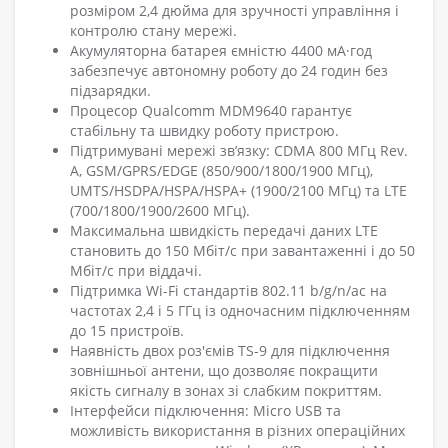
розміром 2,4 дюйма для зручності управління і
контролю стану мережі.
Акумуляторна батарея ємністю 4400 мА·год
забезпечує автономну роботу до 24 годин без
підзарядки.
Процесор Qualcomm MDM9640 гарантує
стабільну та швидку роботу пристрою.
Підтримувані мережі зв’язку: CDMA 800 МГц Rev.
A, GSM/GPRS/EDGE (850/900/1800/1900 МГц),
UMTS/HSDPA/HSPA/HSPA+ (1900/2100 МГц) та LTE
(700/1800/1900/2600 МГц).
Максимальна швидкість передачі даних LTE
становить до 150 Мбіт/с при завантаженні і до 50
Мбіт/с при віддачі.
Підтримка Wi-Fi стандартів 802.11 b/g/n/ac на
частотах 2,4 і 5 ГГц із одночасним підключенням
до 15 пристроїв.
Наявність двох роз'ємів TS-9 для підключення
зовнішньої антени, що дозволяє покращити
якість сигналу в зонах зі слабким покриттям.
Інтерфейси підключення: Micro USB та
можливість використання в різних операційних