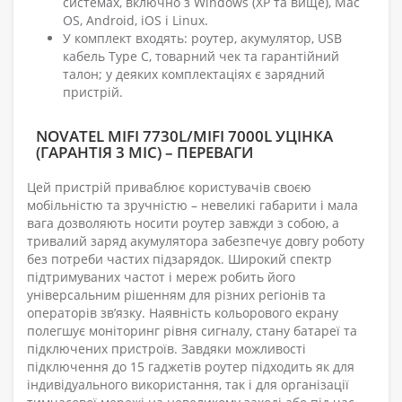
системах, включно з Windows (XP та вище), Mac
OS, Android, iOS і Linux.
У комплект входять: роутер, акумулятор, USB
кабель Type C, товарний чек та гарантійний
талон; у деяких комплектаціях є зарядний
пристрій.
NOVATEL MIFI 7730L/MIFI 7000L УЦІНКА
(ГАРАНТІЯ 3 МІС) – ПЕРЕВАГИ
Цей пристрій приваблює користувачів своєю
мобільністю та зручністю – невеликі габарити і мала
вага дозволяють носити роутер завжди з собою, а
тривалий заряд акумулятора забезпечує довгу роботу
без потреби частих підзарядок. Широкий спектр
підтримуваних частот і мереж робить його
універсальним рішенням для різних регіонів та
операторів зв’язку. Наявність кольорового екрану
полегшує моніторинг рівня сигналу, стану батареї та
підключених пристроїв. Завдяки можливості
підключення до 15 гаджетів роутер підходить як для
індивідуального використання, так і для організації