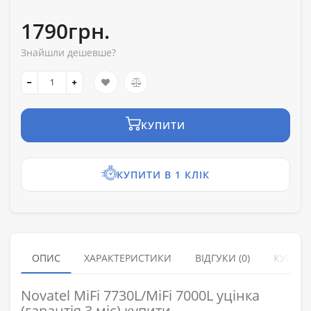
1790грн.
Знайшли дешевше?
КУПИТИ
КУПИТИ В 1 КЛІК
ОПИС
ХАРАКТЕРИСТИКИ
ВІДГУКИ (0)
КУПУЮ
Novatel MiFi 7730L/MiFi 7000L уцінка
(гарантія 3 міс) купити