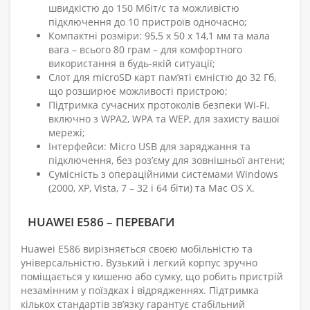
швидкістю до 150 Мбіт/с та можливістю
підключення до 10 пристроїв одночасно;
Компактні розміри: 95,5 x 50 x 14,1 мм та мала
вага – всього 80 грам – для комфортного
використання в будь-якій ситуації;
Слот для microSD карт пам’яті ємністю до 32 Гб,
що розширює можливості пристрою;
Підтримка сучасних протоколів безпеки Wi-Fi,
включно з WPA2, WPA та WEP, для захисту вашої
мережі;
Інтерфейси: Micro USB для заряджання та
підключення, без роз’єму для зовнішньої антени;
Сумісність з операційними системами Windows
(2000, XP, Vista, 7 – 32 і 64 біти) та Mac OS X.
HUAWEI E586 – ПЕРЕВАГИ
Huawei E586 вирізняється своєю мобільністю та
універсальністю. Вузький і легкий корпус зручно
поміщається у кишеню або сумку, що робить пристрій
незамінним у поїздках і відрядженнях. Підтримка
кількох стандартів зв’язку гарантує стабільний