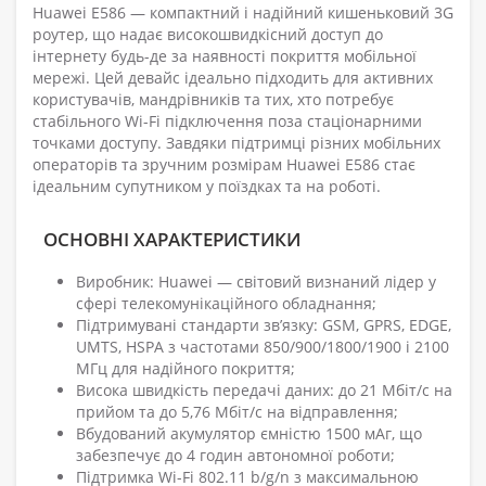
Huawei E586 — компактний і надійний кишеньковий 3G
роутер, що надає високошвидкісний доступ до
інтернету будь-де за наявності покриття мобільної
мережі. Цей девайс ідеально підходить для активних
користувачів, мандрівників та тих, хто потребує
стабільного Wi-Fi підключення поза стаціонарними
точками доступу. Завдяки підтримці різних мобільних
операторів та зручним розмірам Huawei E586 стає
ідеальним супутником у поїздках та на роботі.
ОСНОВНІ ХАРАКТЕРИСТИКИ
Виробник: Huawei — світовий визнаний лідер у
сфері телекомунікаційного обладнання;
Підтримувані стандарти зв’язку: GSM, GPRS, EDGE,
UMTS, HSPA з частотами 850/900/1800/1900 і 2100
МГц для надійного покриття;
Висока швидкість передачі даних: до 21 Мбіт/с на
прийом та до 5,76 Мбіт/с на відправлення;
Вбудований акумулятор ємністю 1500 мАг, що
забезпечує до 4 годин автономної роботи;
Підтримка Wi-Fi 802.11 b/g/n з максимальною