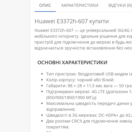
ОПИС
ХАРАКТЕРИСТИКИ
ВІДГУКИ (0)
Huawei E3372h-607 купити
Huawei E3372h-607 — це універсальний 3G/4G 
мобільного інтернету. Ідеальне рішення для ко
пристрій для підключення до мережі в будь-які
відзначається зручністю встановлення без нео
ОСНОВНІ ХАРАКТЕРИСТИКИ
Тип пристрою: бездротовий USB-модем із
Колір корпусу: чорний або білий;
Габарити: 88 × 28 × 11,5 мм, вага — 50 гра
Підтримувані мережі: 4G LTE (діапазони 
(850/900/1800/1900 МГц);
Максимальна швидкість передачі даних у 
відправлення;
Швидкості в 3G мережах: DC-HSPA+ до 43,2
Два роз’єми CRC9 для підключення зовні
покриттям;