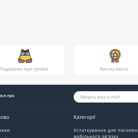
Подарунки при купівлі
Висока якість
еся про
ково
Категорії
ники
Устаткування для посиле
мобільного зв'язку