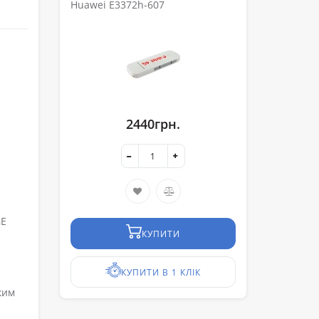
Huawei E3372h-607
2440грн.
GE
КУПИТИ
КУПИТИ В 1 КЛІК
ким