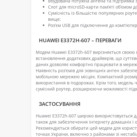
Вбудована потужна антена та підтримка 
Слот для microSD-карти пам’яті об’ємом до
Сумісність із більшістю популярних роутер
вище;
Роз’єм USB для підключення до комп’ютері
HUAWEI E3372H-607 – ПЕРЕВАГИ
Модем Huawei E3372h-607 вирізняється своєю 
встановлення додаткових драйверів, що суттєв
даних дозволяє комфортно працювати в мережі,
Наявність роз’ємів для зовнішніх антен забезпе
мобільною мережею місцях. Компактний розмір
використання в подорожах. Крім того, модель ч
сумісний роутер, розширюючи можливості підк
ЗАСТОСУВАННЯ
Huawei E3372h-607 широко використовується дл
також для забезпечення інтернету домашніх і 
Рекомендується обирати цей модем для користу
точках України, включно з районами зі нестабі