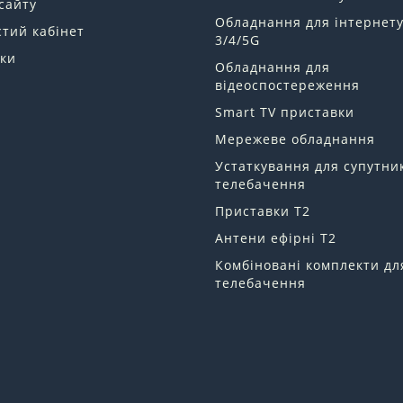
сайту
Обладнання для інтернет
тий кабінет
3/4/5G
ки
Обладнання для
відеоспостереження
Smart TV приставки
Мережеве обладнання
Устаткування для супутни
телебачення
Приставки Т2
Антени ефірні Т2
Комбіновані комплекти дл
телебачення