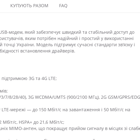
КУПУЮТЬ РАЗОМ
FAQ
USB-модем, який забезпечує швидкий та стабільний доступ до
ристувачів, яким потрібен надійний і простий у використанні
й точці України. Модель підтримує сучасні стандарти зв’язку і
бхідності встановлення драйверів.
 підтримкою 3G та 4G LTE;
мів;
1/3/7/8/28/40), 3G WCDMA/UMTS (900/2100 МГц), 2G GSM/GPRS/ED
LTE-мережі — до 150 Мбіт/с на завантаження і 50 Мбіт/с на
 Мбіт/с, HSPA+ до 21,6 Мбіт/с;
шніх MIMO-антен, що покращує прийом сигналу в місцях зі слаб