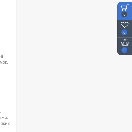
0
0
0
чі
мок.
 а
ами.
-яких