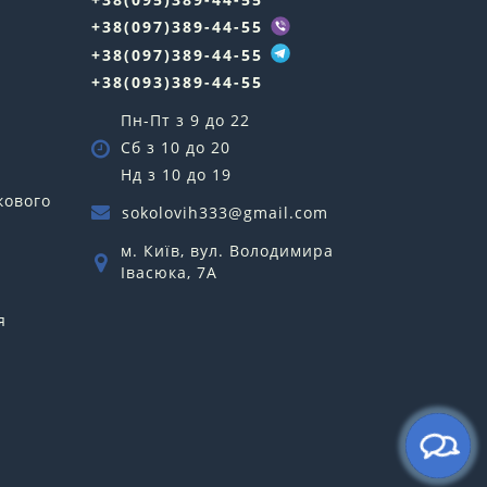
у
+38(097)389-44-55
+38(097)389-44-55
+38(093)389-44-55
Пн-Пт з 9 до 22
Сб з 10 до 20
Нд з 10 до 19
кового
sokolovih333@gmail.com
м. Київ, вул. Володимира
Івасюка, 7А
я