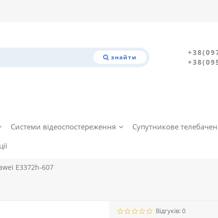
+38(09
знайти
+38(09
Системи відеоспостереження
Супутникове телебаче
ії
awei E3372h-607
Відгуків: 0