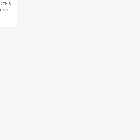
сть з
екті