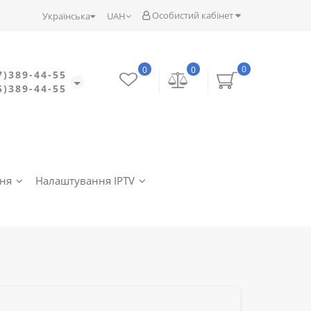
Особистий кабінет
Українська
UAH
0
0
0
7)389-44-55
5)389-44-55
ння
Налаштування IPTV