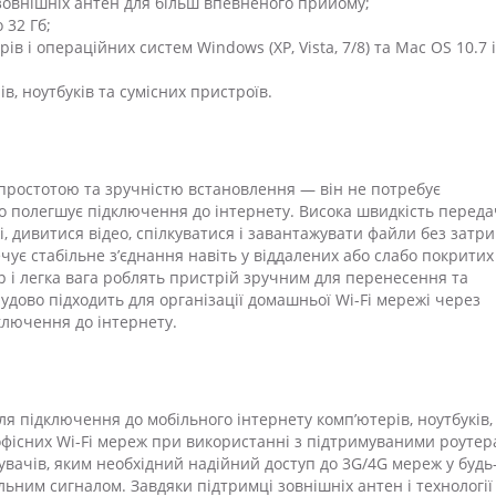
зовнішніх антен для більш впевненого прийому;
 32 Гб;
ів і операційних систем Windows (XP, Vista, 7/8) та Mac OS 10.7 і
в, ноутбуків та сумісних пристроїв.
простотою та зручністю встановлення — він не потребує
о полегшує підключення до інтернету. Висока швидкість переда
 дивитися відео, спілкуватися і завантажувати файли без затри
чує стабільне з’єднання навіть у віддалених або слабо покритих
 і легка вага роблять пристрій зручним для перенесення та
удово підходить для організації домашньої Wi-Fi мережі через
лючення до інтернету.
я підключення до мобільного інтернету комп’ютерів, ноутбуків,
офісних Wi-Fi мереж при використанні з підтримуваними роутер
вачів, яким необхідний надійний доступ до 3G/4G мереж у будь
льним сигналом. Завдяки підтримці зовнішніх антен і технології