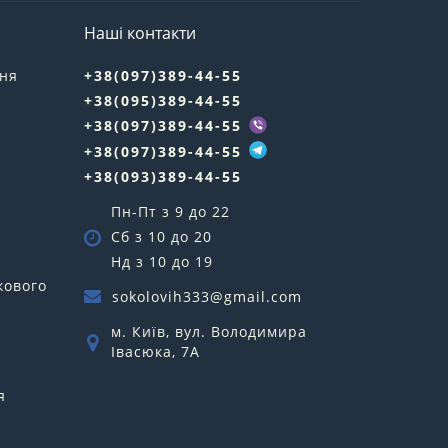
Наші контакти
ння
+38(097)389-44-55
+38(095)389-44-55
у
+38(097)389-44-55
+38(097)389-44-55
+38(093)389-44-55
Пн-Пт з 9 до 22
Сб з 10 до 20
Нд з 10 до 19
кового
sokolovih333@gmail.com
м. Київ, вул. Володимира
Івасюка, 7А
я