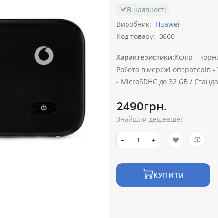
В наявності
Виробник:
Huawei
Код товару:
3660
Характеристики:
Колір -
чорн
Робота в мережі операторів -
-
MicroSDHC до 32 GB /
Стандар
2490грн.
Знайшли дешевше?
КУПИТИ