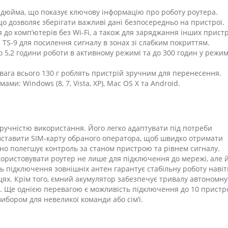
 дюйма, що показує ключову інформацію про роботу роутера.
 що дозволяє зберігати важливі дані безпосередньо на пристрої.
 до комп’ютерів без Wi-Fi, а також для заряджання інших пристр
 TS-9 для посилення сигналу в зонах зі слабким покриттям.
 5,2 години роботи в активному режимі та до 300 годин у режим
 вага всього 130 г роблять пристрій зручним для перенесення.
ми: Windows (8, 7, Vista, XP), Mac OS X та Android.
зручністю використання. Його легко адаптувати під потреби
вставити SIM-карту обраного оператора, щоб швидко отримати
чно полегшує контроль за станом пристрою та рівнем сигналу.
икористовувати роутер не лише для підключення до мережі, але й
 підключення зовнішніх антен гарантує стабільну роботу навіт
ях. Крім того, ємний акумулятор забезпечує тривалу автономну
я. Ще однією перевагою є можливість підключення до 10 пристр
ибором для невеликої команди або сім’ї.