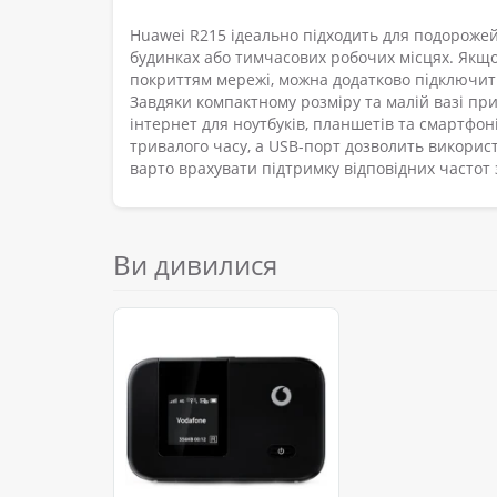
Huawei R215 ідеально підходить для подорожей, 
будинках або тимчасових робочих місцях. Якщо
покриттям мережі, можна додатково підключити
Завдяки компактному розміру та малій вазі при
інтернет для ноутбуків, планшетів та смартфо
тривалого часу, а USB-порт дозволить викорис
варто врахувати підтримку відповідних частот
Ви дивилися