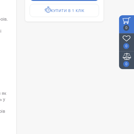
КУПИТИ В 1 КЛІК
оїв.
0
і
0
0
 як
ь у
оїв