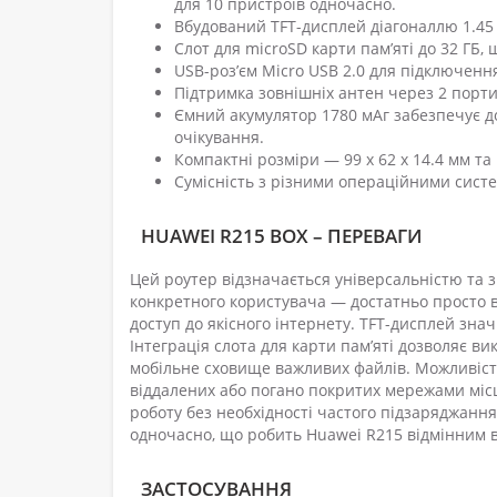
для 10 пристроїв одночасно.
Вбудований TFT-дисплей діагоналлю 1.45
Слот для microSD карти пам’яті до 32 ГБ,
USB-роз’єм Micro USB 2.0 для підключення
Підтримка зовнішніх антен через 2 порти
Ємний акумулятор 1780 мАг забезпечує до
очікування.
Компактні розміри — 99 х 62 х 14.4 мм та
Сумісність з різними операційними система
HUAWEI R215 BOX – ПЕРЕВАГИ
Цей роутер відзначається універсальністю та 
конкретного користувача — достатньо просто 
доступ до якісного інтернету. TFT-дисплей зна
Інтеграція слота для карти пам’яті дозволяє в
мобільне сховище важливих файлів. Можливість
віддалених або погано покритих мережами місц
роботу без необхідності частого підзаряджанн
одночасно, що робить Huawei R215 відмінним в
ЗАСТОСУВАННЯ