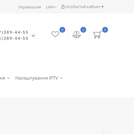
Особистий кабінет
Українська
UAH
0
0
0
7)389-44-55
5)389-44-55
ння
Налаштування IPTV