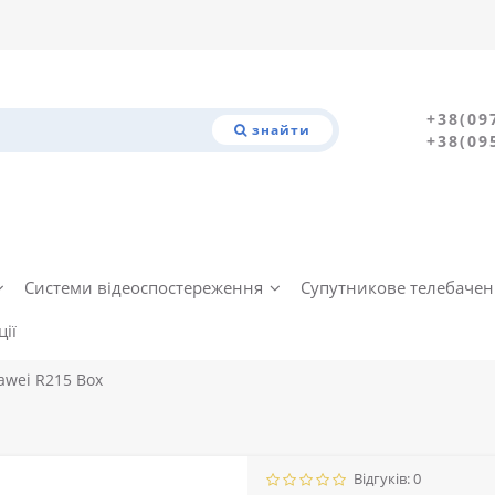
+38(09
знайти
+38(09
Системи відеоспостереження
Супутникове телебаче
ії
awei R215 Box
Відгуків: 0