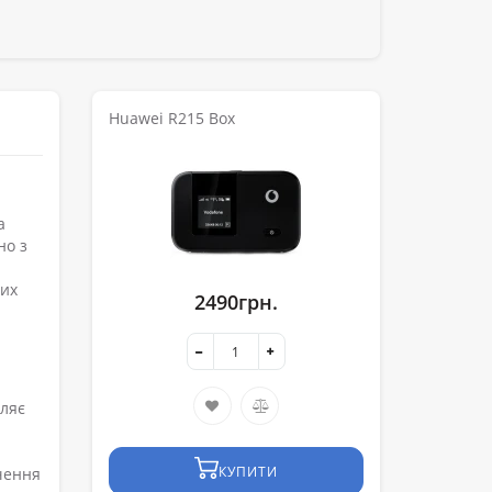
Huawei R215 Box
а
но з
вих
2490грн.
оляє
КУПИТИ
ючення