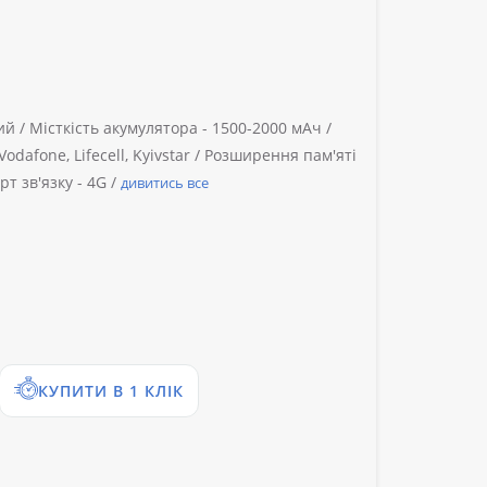
ий /
Місткість акумулятора -
1500-2000 мАч /
Vodafone, Lifecell, Kyivstar /
Розширення пам'яті
т зв'язку -
4G /
дивитись все
КУПИТИ В 1 КЛІК