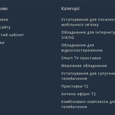
ково
Категорії
ники
Устаткування для посиле
мобільного зв'язку
сайту
Обладнання для інтернет
тий кабінет
3/4/5G
ки
Обладнання для
відеоспостереження
Smart TV приставки
Мережеве обладнання
Устаткування для супутни
телебачення
Приставки Т2
Антени ефірні Т2
Комбіновані комплекти дл
телебачення