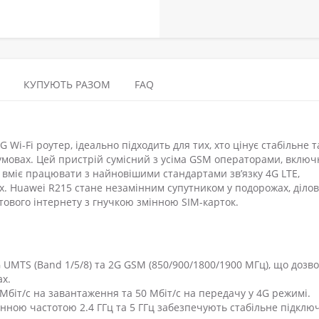
КУПУЮТЬ РАЗОМ
FAQ
i-Fi роутер, ідеально підходить для тих, хто цінує стабільне т
умовах. Цей пристрій сумісний з усіма GSM операторами, включ
вміє працювати з найновішими стандартами зв’язку 4G LTE,
. Huawei R215 стане незамінним супутником у подорожах, діло
тового інтернету з гнучкою змінною SIM-карток.
G UMTS (Band 1/5/8) та 2G GSM (850/900/1800/1900 МГц), що дозв
ах.
Мбіт/с на завантаження та 50 Мбіт/с на передачу у 4G режимі.
зонною частотою 2.4 ГГц та 5 ГГц забезпечують стабільне підкл