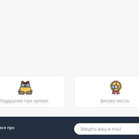
Подарунки при купівлі
Висока якість
еся про