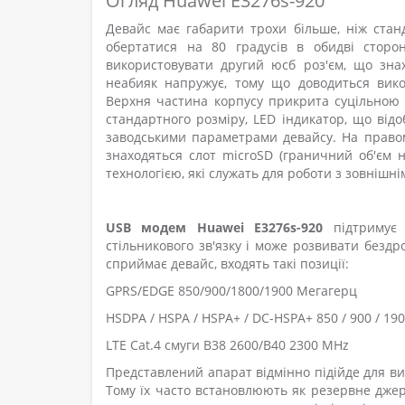
Огляд Huawei E3276s-920
Девайс має габарити трохи більше, ніж ста
обертатися на 80 градусів в обидві стор
використовувати другий юсб роз'єм, що знах
неабияк напружує, тому що доводиться вик
Верхня частина корпусу прикрита суцільною 
стандартного розміру, LED індикатор, що відо
заводськими параметрами девайсу. На правом
знаходяться слот microSD (граничний об'єм 
технологією, які служать для роботи з зовнішн
USB модем Huawei E3276s-920
підтримує 
стільникового зв'язку і може розвивати бездро
сприймає девайс, входять такі позиції:
GPRS/EDGE 850/900/1800/1900 Мегагерц
HSDPA / HSPA / HSPA+ / DC-HSPA+ 850 / 900 / 19
LTE Cat.4 смуги B38 2600/B40 2300 MHz
Представлений апарат відмінно підійде для в
Тому їх часто встановлюють як резервне джере