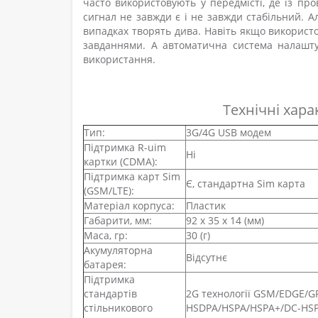
часто використовують у передмісті, де із пр
сигнал не завжди є і не завжди стабільний. А
випадках творять дива. Навіть якщо використо
завданнями. А автоматична система налашту
використання.
Технічні хар
Тип:
3G/4G USB модем
Підтримка R-uim
Ні
картки (CDMA):
Підтримка карт Sim
Є, стандартна Sim карта
(GSM/LTE):
Матеріал корпуса:
Пластик
Габарити, мм:
92 х 35 х 14 (мм)
Маса, гр:
30 (г)
Акумуляторна
Відсутнє
батарея:
Підтримка
стандартів
2G технології GSM/EDGE/GP
стільникового
HSDPA/HSPA/HSPA+/DC-HSPA