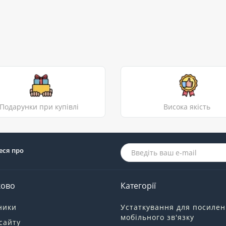
Подарунки при купівлі
Висока якість
еся про
ково
Категорії
ники
Устаткування для посиле
мобільного зв'язку
сайту