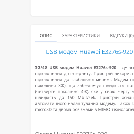
ОПИС
ХАРАКТЕРИСТИКИ
ВІДГУКИ (0)
USB модем Huawei E3276s-920 к
3G/4G USB модем Huawei E3276s-920
– суча
підключення до інтернету. Пристрій використ
підключення до глобальної мережі. Модем п
покоління 3Ж), що забезпечує швидкість пот
(четверте покоління 4Ж), яке у свою чергу
швидкість до 150 Mbit/sek. Пристрій осн
автоматичного налаштування модему. Також г
microSD та двома роз'ємами з MIMO технологіє