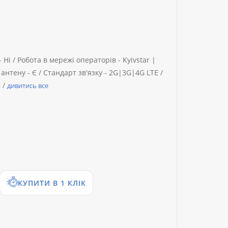
-
Ні /
Робота в мережі операторів -
Kyivstar |
 антену -
Є /
Стандарт зв'язку -
2G|3G|4G LTE /
 /
дивитись все
КУПИТИ В 1 КЛІК