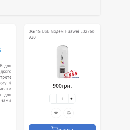
3G/4G USB модем Huawei E3276s-
920
G
B для
идкого
третє
ory 4
900грн.
ивати
я для
ачами