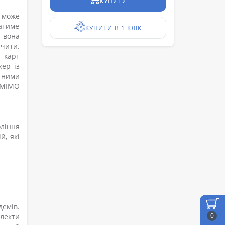
КУПИТИ
 може
атиме
КУПИТИ В 1 КЛІК
 вона
чити.
 карт
кер із
 ними
 MIMO
ління
й, які
демів.
0
плекти