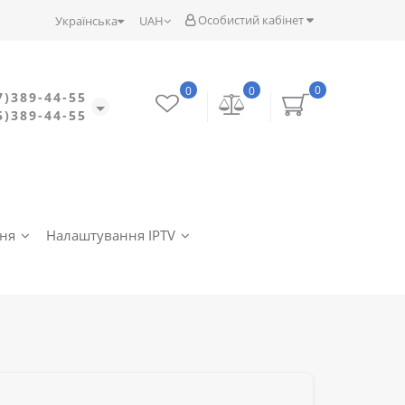
Особистий кабінет
Українська
UAH
0
0
0
7)389-44-55
5)389-44-55
ння
Налаштування IPTV