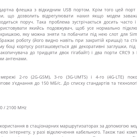
ндартна флешка з відкидним USB портом. Крім того цей порт
они, що дозволить відрегулювати нахил якщо модем заваж
одиться поруч. Така проблема зустрічається досить часто і
ористовувати якийсь подовжувач, щоб усе нормально підклю
кришкою, яку можна зняти та побачити під нею слот для Sim
бражає роботу (його видно навіть при закритій кришці) та сті
у боці корпусу розташовується дві декоративні заглушки, під
накопичувача до тридцяти двох гігабайт) і два порти CRC9 з
іми антенами.
мережі 2-го (2G-GSM), 3-го (3G-UMTS) і 4-го (4G-LTE) поко
тове з'єднання до 150 МБ/с. До списку стандартів та технологі
00 / 2100 MHz
икористання в стаціонарних маршрутизаторах за допомогою мо
ло інтернету, у разі відключення кабельного. Також такі ком