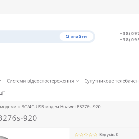
+38(09
знайти
+38(09
Системи відеоспостереження
Супутникове телебаче
ії
 модеми
3G/4G USB модем Huawei E3276s-920
3276s-920
Відгуків: 0