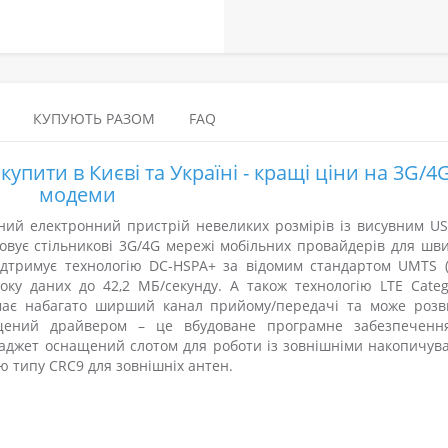
КУПУЮТЬ РАЗОМ
FAQ
упити в Києві та Україні - кращі ціни на 3G/4
модеми
сний електронний пристрій невеликих розмірів із висувним US
овує стільникові 3G/4G мережі мобільних провайдерів для шв
ідтримує технологію DC-HSPA+ за відомим стандартом UMTS (
оку даних до 42,2 МБ/секунду. А також технологію LTE Categ
 має набагато ширший канал прийому/передачі та може розв
ащений драйвером – це вбудоване програмне забезпеченн
аджет оснащений слотом для роботи із зовнішніми накопичув
ю типу CRC9 для зовнішніх антен.