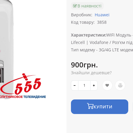
В наявності
Виробник:
Huawei
Код товару:
3858
Характеристики:
WIFI Модуль 
Lifecell | Vodafone /
Роз'єм під
Тип модему -
3G/4G LTE модем
900грн.
Знайшли дешевше?
КУПИТИ