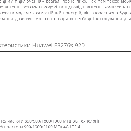
овідним підключенням взагалі повне лихо. Так, там також моб
ле антенні роз'єми в модемі та відповідні антенні комплекти в
вувати модем як самостійний пристрій, він впорається з будь
вання дозволяє миттєво створити необхідні коригування для
актеристики Huawei E3276s-920
RS частоти 850/900/1800/1900 МГц 3G технології
+ частоти 900/1900/2100 МГц 4G LTE 4