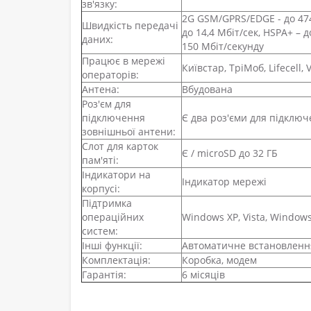
зв'язку:
2G GSM/GPRS/EDGE - до 474 
Швидкість передачі
до 14,4 Мбіт/сек, HSPA+ – д
даних:
150 Мбіт/секунду
Працює в мережі
Київстар, ТріМоб, Lifecell,
операторів:
Антена:
Вбудована
Роз'єм для
підключення
Є два роз'єми для підклю
зовнішньої антени:
Слот для карток
Є / microSD до 32 ГБ
пам'яті:
Індикатори на
Індикатор мережі
корпусі:
Підтримка
операційних
Windows XP, Vista, Windows
систем:
Інші функції:
Автоматичне встановленн
Комплектація:
Коробка, модем
Гарантія:
6 місяців