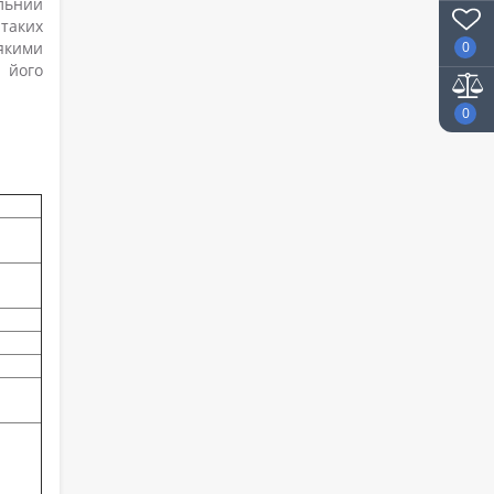
ільний
 таких
0
-якими
 його
0