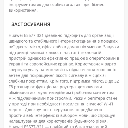
інструментом як для особистого, так і для бізнес-
використання.
ЗАСТОСУВАННЯ
Huawei E5577-321 ідеально підходить для організації
швидкого та стабільного інтернет-з’єднання в поїздках,
виїздах за місто, офісах або в домашніх умовах. Завдяки
підтримці великої кількості частот і технологій,
пристрій однаково ефективно працює з операторами в
Україні та європейських країнах. Користувачам варто
звернути увагу на можливість підключення зовнішніх
антен для покращення якості сигналу в місцях зі
слабким покриттям. Крім того, підтримка microSD до 32
Гб розширює функціонал роутера, дозволяючи
обмінюватися мультимедійним і робочим контентом
між підключеними пристроями. Режим репітера стане
у пригоді при необхідності посилення існуючої Wi-Fi
мережі. Для зручності керування передбачено
простий веб-інтерфейс із вибором мови, що спрощує
налаштування для користувачів будь-якого рівня.
Huawei E5577-321 — надійний та багатозадачний