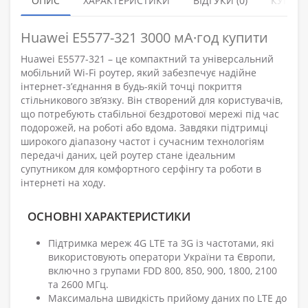
ОПИС
ХАРАКТЕРИСТИКИ
ВІДГУКИ (0)
КУПУЮ
Huawei E5577-321 3000 мА·год купити
Huawei E5577-321 – це компактний та універсальний
мобільний Wi-Fi роутер, який забезпечує надійне
інтернет-з’єднання в будь-якій точці покриття
стільникового зв’язку. Він створений для користувачів,
що потребують стабільної бездротової мережі під час
подорожей, на роботі або вдома. Завдяки підтримці
широкого діапазону частот і сучасним технологіям
передачі даних, цей роутер стане ідеальним
супутником для комфортного серфінгу та роботи в
інтернеті на ходу.
ОСНОВНІ ХАРАКТЕРИСТИКИ
Підтримка мереж 4G LTE та 3G із частотами, які
використовують оператори України та Європи,
включно з групами FDD 800, 850, 900, 1800, 2100
та 2600 МГц.
Максимальна швидкість прийому даних по LTE до