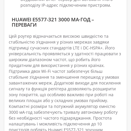
розподілу IP-адрес підключеним пристроям.
HUAWEI E5577-321 3000 МА·ГОД –
ПЕРЕВАГИ
Цей роутер відзначається високою швидкістю та
стабільністю з’єднання у різних мережах завдяки
підтримці сучасних стандартів LTE і DC-HSPA+. Його
універсальність проявляється у здатності працювати з
широким діапазоном частот, що робить його
придатним для використання у різних країнах.
Підтримка двох Wi-Fi частот забезпечує більш
стабільне з’єднання та зменшення перешкод у умовах
завантажених мереж. Додаткові виходи для посилення
сигналу та функція репітера дозволяють розширити
зону покриття, що особливо важливо при роботі на
великих площах або у складних умовах прийому.
Компактні розміри та потужний акумулятор ємністю
3000 мА·год забезпечують тривалу автономну роботу
без необхідності частого підзаряджання. Простота
налаштувань і можливість підключення до 10
пристроїв роблять Huawei E5577-321 зручним