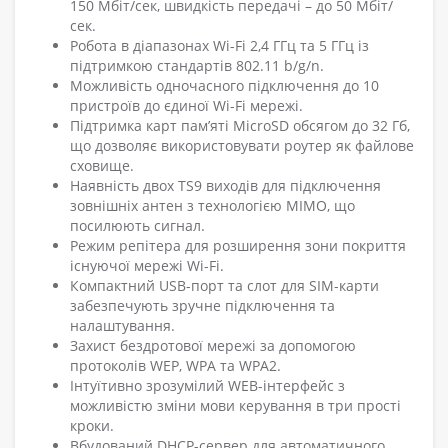
150 Мбіт/сек, швидкість передачі – до 50 Мбіт/
сек.
Робота в діапазонах Wi-Fi 2,4 ГГц та 5 ГГц із
підтримкою стандартів 802.11 b/g/n.
Можливість одночасного підключення до 10
пристроїв до єдиної Wi-Fi мережі.
Підтримка карт пам’яті MicroSD обсягом до 32 Гб,
що дозволяє використовувати роутер як файлове
сховище.
Наявність двох TS9 виходів для підключення
зовнішніх антен з технологією MIMO, що
посилюють сигнал.
Режим репітера для розширення зони покриття
існуючої мережі Wi-Fi.
Компактний USB-порт та слот для SIM-карти
забезпечують зручне підключення та
налаштування.
Захист бездротової мережі за допомогою
протоколів WEP, WPA та WPA2.
Інтуїтивно зрозумілий WEB-інтерфейс з
можливістю зміни мови керування в три прості
кроки.
Вбудований DHCP-сервер для автоматичного