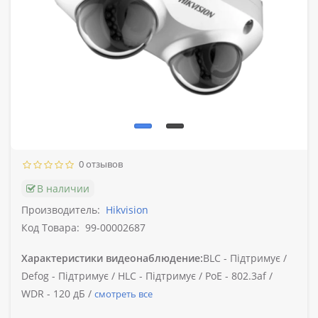
0 отзывов
В наличии
Производитель:
Hikvision
Код Товара:
99-00002687
Характеристики видеонаблюдение:
BLC -
Підтримує /
Defog -
Підтримує /
HLC -
Підтримує /
PoE -
802.3af /
WDR -
120 дБ /
смотреть все