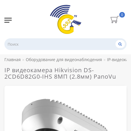
0
Главная
Оборудование для видеонаблюдения
IP-видеока
IP видеокамера Hikvision DS-
2CD6D82G0-IHS 8МП (2.8мм) PanoVu